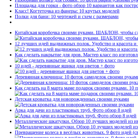
Площадка для горки - фото обзор 10 вариантов как постр
Класс! Когтеточка из фанеры: 10 крутых моделей
Полки для бани: 10 чертежей и схем с размерами
Китайская коробочка своими руками. ШАБЛОН, чтобы сд
12 лучших идей выдвижных полок. Удобство и красота и
Как сделать накрытие для дров. Мастер класс по изготов
10 идей - деревянные ящики для цветов + фото
Деревянная ключница: 10 фоток самоделок своими рукам
Как сделать на 8 марта маме подарок своими руками. 10 
Детская кроватка для новорожденных своими руками
Арка для дачи из пластиковых труб. Фото обзор 8 идей
Металлические шкатулки. Обзор 10 лучших моделей из и
Превращение колеса в весёлых животных. 9 фото идей (с