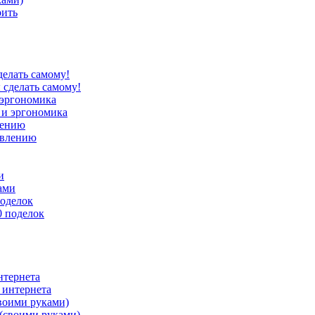
оить
елать самому!
 эргономика
лению
и
поделок
нтернета
воими руками)