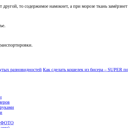
 другой, то содержимое намокнет, а при морозе ткань замёрзнет
ье.
транспортировки.
рутых разновидностей
Как сделать кошелек из бисера – SUPER по
и
меров
 руками
ми
ых ФОТО
ками)