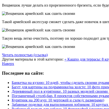
Вещмешок лучше делать из прорезиненного брезента, если будет
Такой армейский аксессуар сможет сделать даже новичок в шит
Такую вещь легко очистить, поэтому он хорошо подходит для 
Читать полностью (ссылка)
Другие материалы в этой категории:
« Кашпо для террасы: 8 к
Наверх
Последнее на сайте:
Банкетка на кухню: 10 идей, чтобы сделать своими рукам
Багет для картины на подрамнике/на холсте: 10 фото при
Деревянный пол в курятнике. 10 разных моделей своими
Пограничный столб-бар. 8 проектов собственными рука
Курятник на 200 кур: 10 чертежей и схем (с размерами)
Забавные поделки для выпиливания лобзиком: 10 крут
Разборный вольер для собаки: 10 фотографий (своими ру