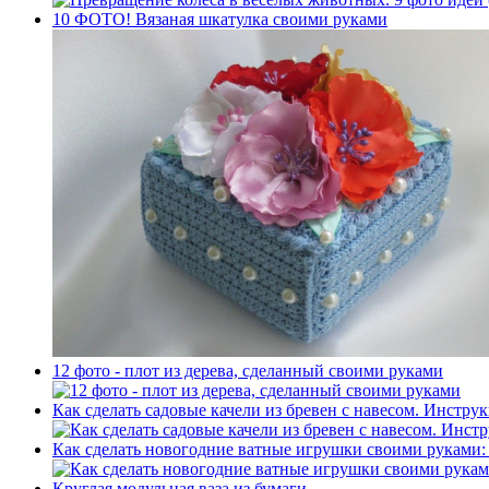
10 ФОТО! Вязаная шкатулка своими руками
12 фото - плот из дерева, сделанный своими руками
Как сделать садовые качели из бревен с навесом. Инстр
Как сделать новогодние ватные игрушки своими руками: 
Круглая модульная ваза из бумаги