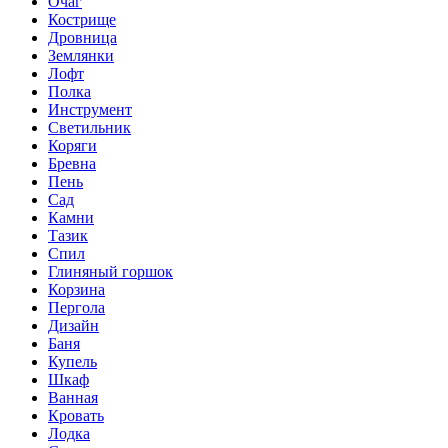
Очаг
Кострище
Дровница
Землянки
Лофт
Полка
Инструмент
Светильник
Коряги
Бревна
Пень
Сад
Камни
Тазик
Спил
Глиняный горшок
Корзина
Пергола
Дизайн
Баня
Купель
Шкаф
Ванная
Кровать
Лодка