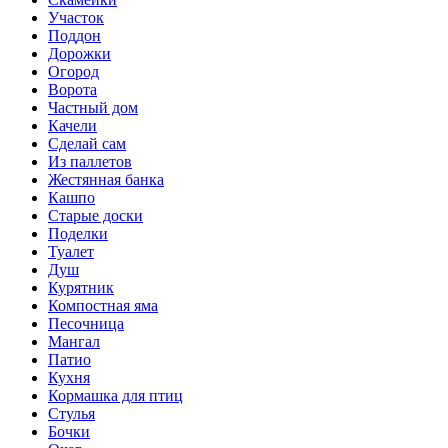
Участок
Поддон
Дорожки
Огород
Ворота
Частный дом
Качели
Сделай сам
Из паллетов
Жестянная банка
Кашпо
Старые доски
Поделки
Туалет
Душ
Курятник
Компостная яма
Песочница
Мангал
Патио
Кухня
Кормашка для птиц
Стулья
Бочки