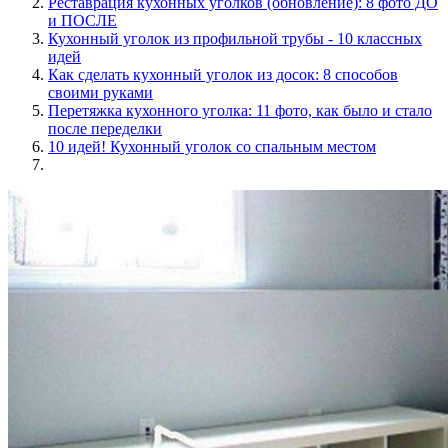
Реставрация кухонных уголков (обновление): 8 фото ДО
и ПОСЛЕ
Кухонный уголок из профильной трубы - 10 классных
идей
Как сделать кухонный уголок из досок: 8 способов
своими руками
Перетяжка кухонного уголка: 11 фото, как было и стало
после переделки
10 идей! Кухонный уголок со спальным местом