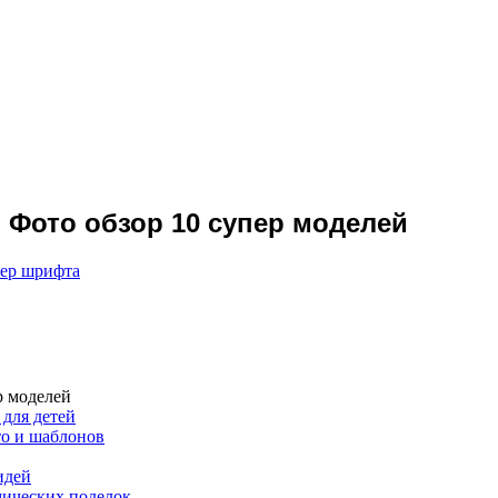
 Фото обзор 10 супер моделей
мер шрифта
р моделей
 для детей
то и шаблонов
идей
мических поделок