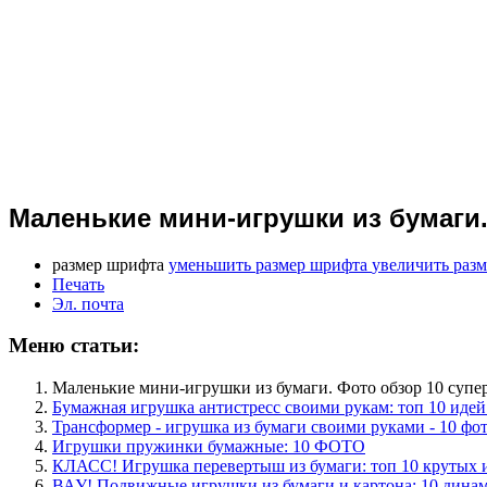
Маленькие мини-игрушки из бумаги.
размер шрифта
уменьшить размер шрифта
увеличить раз
Печать
Эл. почта
Меню статьи:
Маленькие мини-игрушки из бумаги. Фото обзор 10 супе
Бумажная игрушка антистресс своими рукам: топ 10 идей
Трансформер - игрушка из бумаги своими руками - 10 фо
Игрушки пружинки бумажные: 10 ФОТО
КЛАСС! Игрушка перевертыш из бумаги: топ 10 крутых 
ВАУ! Подвижные игрушки из бумаги и картона: 10 дина