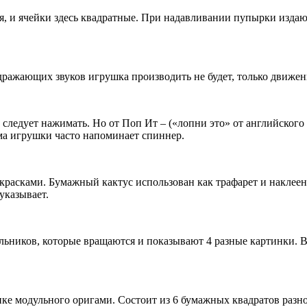
я, и ячейки здесь квадратные. При надавливании пупырки издаю
дражающих звуков игрушка производить не будет, только движен
ледует нажимать. Но от Поп Ит – («лопни это» от английского «
ма игрушки часто напоминает спиннер.
красками. Бумажный кактус использован как трафарет и наклеен
указывает.
ьников, которые вращаются и показывают 4 разные картинки. В
ике модульного оригами. Состоит из 6 бумажных квадратов разн