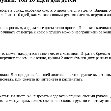
ребить в руках, особенно ярко это проявляется на детях. Вариан
ье собраны 10 идей, как можно своими руками сделать игрушки а
и взрослым, а сделать ее достаточно просто. Полоски склеиваю
ачивать от центра к краю игрушку можно неограниченное количе
то может находиться везде вместе с хозяином. Играть с брелком
игрушку совсем не сложно, нужны 2 листа бумаги двух разных ц
риала. Для придания большей долговечности игрушке вырезанные
овать, или скачать из интернета и распечатать.
атать на листе А4, вырезать и сделать игрушки своими руками.
это та же пупырка, только сделанная своими руками и потому и