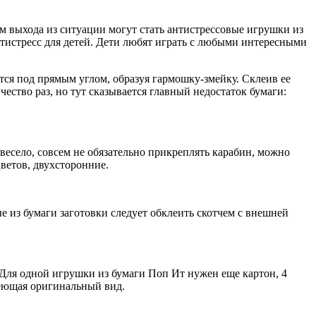
том выхода из ситуации могут стать антистрессовые игрушки из
нтистресс для детей. Дети любят играть с любыми интересными
тся под прямым углом, образуя гармошку-змейку. Склеив ее
ство раз, но тут сказывается главный недостаток бумаги:
 весело, совсем не обязательно прикреплять карабин, можно
ветов, двухсторонние.
 из бумаги заготовки следует обклеить скотчем с внешней
 Для одной игрушки из бумаги Поп Ит нужен еще картон, 4
меющая оригинальный вид.