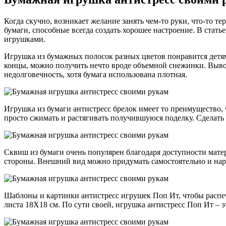
Когда скучно, возникает желание занять чем-то руки, что-то те
бумаги, способные всегда создать хорошее настроение. В стат
игрушками.
Игрушка из бумажных полосок разных цветов понравится детям 
концы, можно получить нечто вроде объемной снежинки. Вывор
недолговечность, хотя бумага использована плотная.
Игрушка из бумаги антистресс брелок имеет то преимущество, ч
просто сжимать и растягивать получившуюся поделку. Сделать 
Сквиш из бумаги очень популярен благодаря доступности мате
стороны. Внешний вид можно придумать самостоятельно и нарис
Шаблоны и картинки антистресс игрушек Поп Ит, чтобы распеч
листа 18Х18 см. По сути своей, игрушка антистресс Поп Ит – 