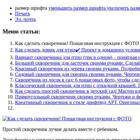
размер шрифта
уменьшить размер шрифта
увеличить раз
Печать
Эл. почта
Меню статьи:
Как сделать скворечник! Пошаговая инструкция с ФОТО
Как сделать домик для птиц✔️ Проект в домашних услов
Вариант скворечника для птиц (три в одном) – понятная
Большой скворечник для ласточек своими руками. Сдела
Красивый скворечник из дерева своими руками. Подробн
Садовый скворечник для скворца своими руками. Чертеж
Скворечник из досок в сад: 6 пошаговых фото, чтобы сде
Классический скворечник для птиц с откидной крышей.
Как сделать простой скворечник в детский сад❕ Мастер к
Прямоугольный скворечник своими руками. Чертежи и ф
Креативный скворечник в стиле дрифтвуд АРТ. Оригиналь
Простой скворечник лучше делать вместе с ребенком.
Лист фанеры и немного времени принесут пользу птицам и инт