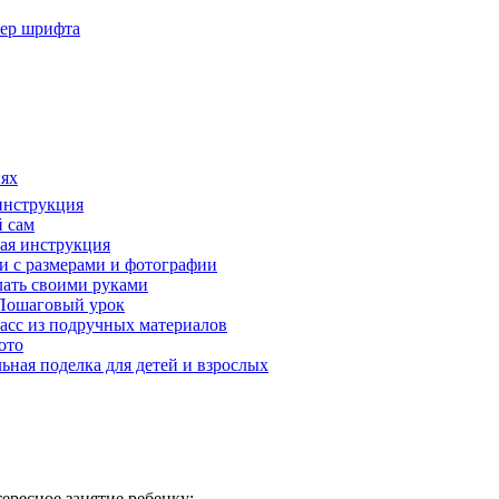
мер шрифта
иях
 инструкция
й сам
ая инструкция
и с размерами и фотографии
лать своими руками
 Пошаговый урок
ласс из подручных материалов
ото
ная поделка для детей и взрослых
ересное занятие ребенку: