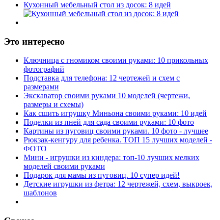
Кухонный мебельный стол из досок: 8 идей
Это интересно
Ключница с гномиком своими руками: 10 прикольных
фотографий
Подставка для телефона: 12 чертежей и схем с
размерами
Экскаватор своими руками 10 моделей (чертежи,
размеры и схемы)
Как сшить игрушку Миньона своими руками: 10 идей
Поделки из пней для сада своими руками: 10 фото
Картины из пуговиц своими руками. 10 фото - лучшее
Рюкзак-кенгуру для ребенка. ТОП 15 лучших моделей -
ФОТО
Мини - игрушки из киндера: топ-10 лучших мелких
моделей своими руками
Подарок для мамы из пуговиц. 10 супер идей!
Детские игрушки из фетра: 12 чертежей, схем, выкроек,
шаблонов