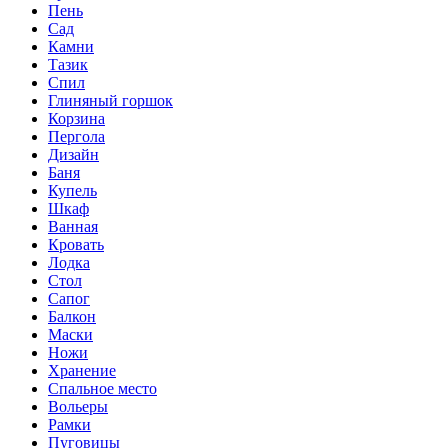
Пень
Сад
Камни
Тазик
Спил
Глиняный горшок
Корзина
Пергола
Дизайн
Баня
Купель
Шкаф
Ванная
Кровать
Лодка
Стол
Сапог
Балкон
Маски
Ножи
Хранение
Спальное место
Вольеры
Рамки
Пуговицы