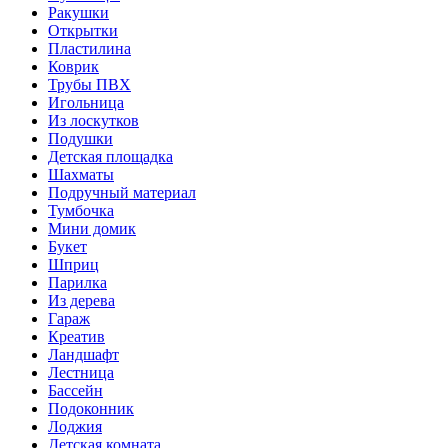
Ракушки
Открытки
Пластилина
Коврик
Трубы ПВХ
Игольница
Из лоскутков
Подушки
Детская площадка
Шахматы
Подручный материал
Тумбочка
Мини домик
Букет
Шприц
Парилка
Из дерева
Гараж
Креатив
Ландшафт
Лестница
Бассейн
Подоконник
Лоджия
Детская комната