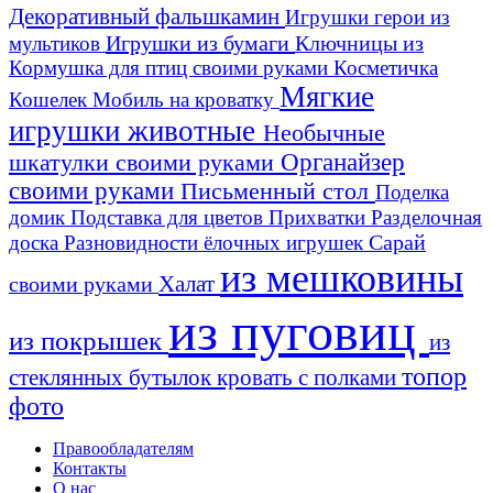
Декоративный фальшкамин
Игрушки герои из
Игрушки из бумаги
Ключницы из
мультиков
Кормушка для птиц своими руками
Косметичка
Мягкие
Кошелек
Мобиль на кроватку
игрушки животные
Необычные
шкатулки своими руками
Органайзер
своими руками
Письменный стол
Поделка
домик
Подставка для цветов
Прихватки
Разделочная
Сарай
доска
Разновидности ёлочных игрушек
из мешковины
Халат
своими руками
из пуговиц
из покрышек
из
топор
стеклянных бутылок
кровать с полками
фото
Правообладателям
Контакты
О нас