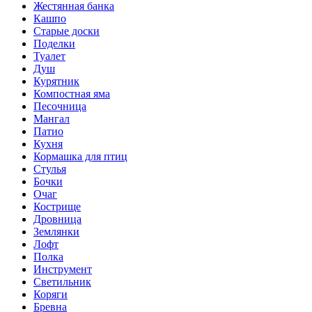
Жестянная банка
Кашпо
Старые доски
Поделки
Туалет
Душ
Курятник
Компостная яма
Песочница
Мангал
Патио
Кухня
Кормашка для птиц
Стулья
Бочки
Очаг
Кострище
Дровница
Землянки
Лофт
Полка
Инструмент
Светильник
Коряги
Бревна