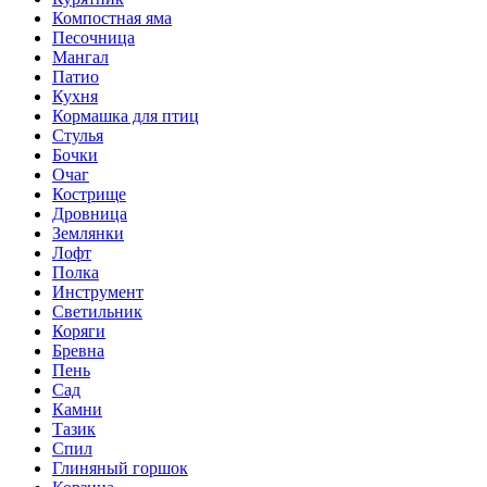
Компостная яма
Песочница
Мангал
Патио
Кухня
Кормашка для птиц
Стулья
Бочки
Очаг
Кострище
Дровница
Землянки
Лофт
Полка
Инструмент
Светильник
Коряги
Бревна
Пень
Сад
Камни
Тазик
Спил
Глиняный горшок