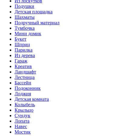
Из лоскутков
Подушки
Детская площадка
Шахматы
Подручный материал
Тумбочка
Мини домик
Букет
Шприц
Парилка
Из дерева
Гараж
Креатив
Ландшафт
Лестница
Бассейн
Подоконник
Лоджия
Детская комната
Колыбель
Крыльцо
Сундук
Лопата
Навес
Мостик