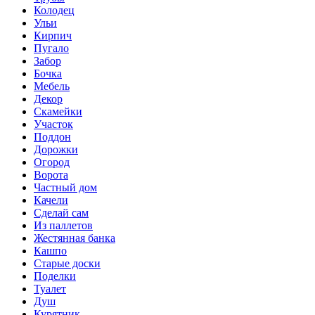
Колодец
Ульи
Кирпич
Пугало
Забор
Бочка
Мебель
Декор
Скамейки
Участок
Поддон
Дорожки
Огород
Ворота
Частный дом
Качели
Сделай сам
Из паллетов
Жестянная банка
Кашпо
Старые доски
Поделки
Туалет
Душ
Курятник