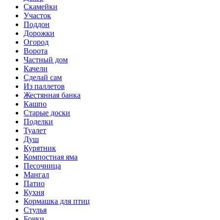
Скамейки
Участок
Поддон
Дорожки
Огород
Ворота
Частный дом
Качели
Сделай сам
Из паллетов
Жестянная банка
Кашпо
Старые доски
Поделки
Туалет
Душ
Курятник
Компостная яма
Песочница
Мангал
Патио
Кухня
Кормашка для птиц
Стулья
Бочки