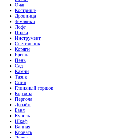
Очаг
Кострище
Дровница
Землянки
Лофт
Полка
Инструмент
Светильник
Коряги
Бревна
Пень
Сад
Камни
Тазик
Спил
Глиняный горшок
Корзина
Пергола
Дизайн
Баня
Купель
Шкаф
Ванная
Кровать
Лодка