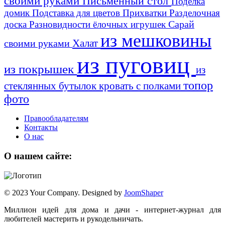
своими руками
Письменный стол
Поделка
домик
Подставка для цветов
Прихватки
Разделочная
Сарай
доска
Разновидности ёлочных игрушек
из мешковины
Халат
своими руками
из пуговиц
из покрышек
из
топор
стеклянных бутылок
кровать с полками
фото
Правообладателям
Контакты
О нас
О нашем сайте:
© 2023 Your Company. Designed by
JoomShaper
Миллион идей для дома и дачи - интернет-журнал для
любителей мастерить и рукодельничать.