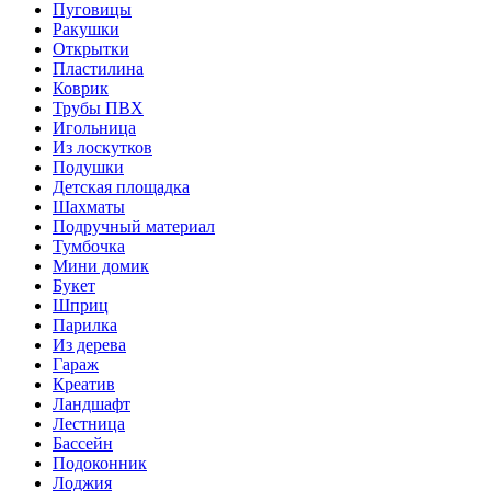
Пуговицы
Ракушки
Открытки
Пластилина
Коврик
Трубы ПВХ
Игольница
Из лоскутков
Подушки
Детская площадка
Шахматы
Подручный материал
Тумбочка
Мини домик
Букет
Шприц
Парилка
Из дерева
Гараж
Креатив
Ландшафт
Лестница
Бассейн
Подоконник
Лоджия