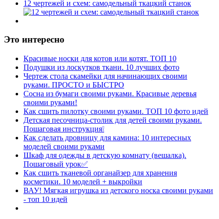
12 чертежей и схем: самодельный ткацкий станок
Это интересно
Красивые носки для котов или котят. ТОП 10
Подушки из лоскутков ткани. 10 лучших фото
Чертеж стола скамейки для начинающих своими
руками. ПРОСТО и БЫСТРО
Сосна из бумаги своими руками. Красивые деревья
своими руками!
Как сшить пилотку своими руками. ТОП 10 фото идей
Детская песочница-столик для детей своими руками.
Пошаговая инструкция❕
Как сделать дровницу для камина: 10 интересных
моделей своими руками
Шкаф для одежды в детскую комнату (вешалка).
Пошаговый урок✅
Как сшить тканевой органайзер для хранения
косметики. 10 моделей + выкройки
ВАУ! Мягкая игрушка из детского носка своими руками
- топ 10 идей