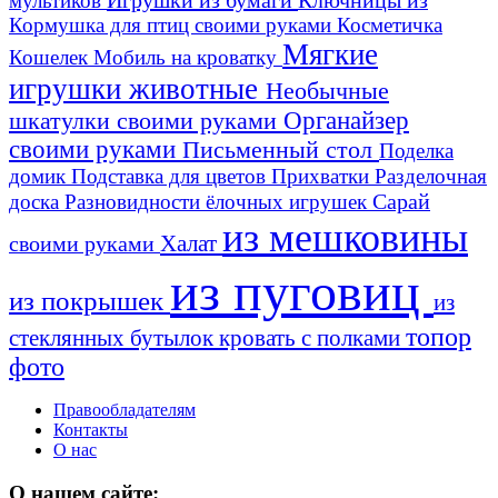
мультиков
Кормушка для птиц своими руками
Косметичка
Мягкие
Кошелек
Мобиль на кроватку
игрушки животные
Необычные
шкатулки своими руками
Органайзер
своими руками
Письменный стол
Поделка
домик
Подставка для цветов
Прихватки
Разделочная
Сарай
доска
Разновидности ёлочных игрушек
из мешковины
Халат
своими руками
из пуговиц
из покрышек
из
топор
стеклянных бутылок
кровать с полками
фото
Правообладателям
Контакты
О нас
О нашем сайте: