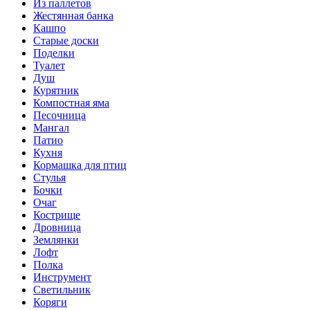
Из паллетов
Жестянная банка
Кашпо
Старые доски
Поделки
Туалет
Душ
Курятник
Компостная яма
Песочница
Мангал
Патио
Кухня
Кормашка для птиц
Стулья
Бочки
Очаг
Кострище
Дровница
Землянки
Лофт
Полка
Инструмент
Светильник
Коряги