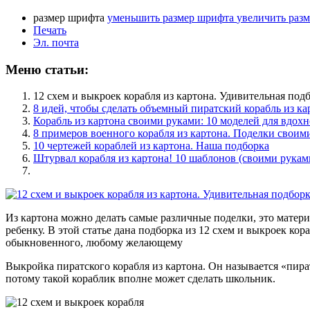
размер шрифта
уменьшить размер шрифта
увеличить раз
Печать
Эл. почта
Меню статьи:
12 схем и выкроек корабля из картона. Удивительная под
8 идей, чтобы сделать объемный пиратский корабль из ка
Корабль из картона своими руками: 10 моделей для вдох
8 примеров военного корабля из картона. Поделки своим
10 чертежей кораблей из картона. Наша подборка
Штурвал корабля из картона! 10 шаблонов (своими рукам
Из картона можно делать самые различные поделки, это матери
ребенку. В этой статье дана подборка из 12 схем и выкроек кор
обыкновенного, любому желающему
Выкройка пиратского корабля из картона. Он называется «пир
потому такой кораблик вполне может сделать школьник.