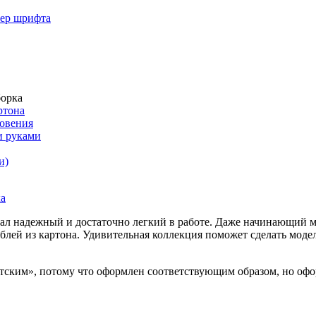
мер шрифта
борка
ртона
новения
и руками
и)
ал надежный и достаточно легкий в работе. Даже начинающий мас
аблей из картона. Удивительная коллекция поможет сделать модел
атским», потому что оформлен соответствующим образом, но оф