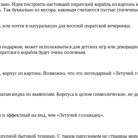
зано. Идея построить настоящий пиратский корабль из картона м
. Так буквально из мусора, каковым считаются пустые спичечны
, или почти в натуральную для веселой пиратской вечеринки.
подарком, может использоваться для детских игр или декорации
иратского корабля будет очень полезным.
 корпус из картона. Возможно, что это легендарный «Летучий го
иратам видна по вымпелам. Корпуса в целом символические, не
 и эффектный на вид, чем «Летучий голландец».
 крупной бытовой техники. С таким парусником не страшны мор