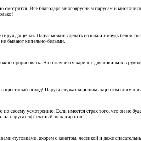
нно смотрится! Всё благодаря многоярусным парусам и многочи
олько!
митируя дощечки. Парус можно сделать из какой-нибудь белой тк
а не бывают кипельно-белыми.
ожно прорисовать. Это получится вариант для новичков в рукод
 в крестовый поход! Паруса служат хорошим акцентом внимания,
о по своему усмотрению. Если имеется страх того, что он не буд
ь на парусах эффектный знак пиратов!
кнами-пуговками, якорем с канатом, лесенкой и даже спасательн