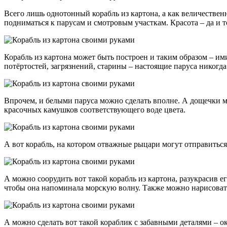
Всего лишь однотонный корабль из картона, а как величестве
подниматься к парусам и смотровым участкам. Красота – да и т
Корабль из картона может быть построен и таким образом – и
потёртостей, загрязнений, старины – настоящие паруса никогд
Впрочем, и белыми паруса можно сделать вполне. А дощечки м
красочных камушков соответствующего воде цвета.
А вот корабль, на котором отважные рыцари могут отправиться
А можно соорудить вот такой корабль из картона, разукрасив ег
чтобы она напоминала морскую волну. Также можно нарисоват
А можно сделать вот такой кораблик с забавными деталями – о