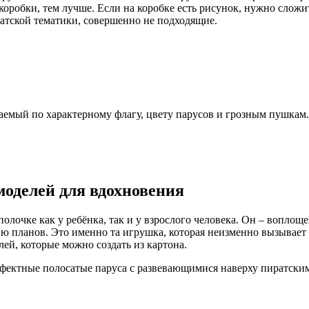
коробки, тем лучше. Если на коробке есть рисунок, нужно сложит
атской тематики, совершенно не подходящие.
аемый по характерному флагу, цвету парусов и грозным пушкам.
моделей для вдохновения
полочке как у ребёнка, так и у взрослого человека. Он – вопло
ию планов. Это именно та игрушка, которая неизменно вызывает 
ей, которые можно создать из картона.
ффектные полосатые паруса с развевающимися наверху пиратски