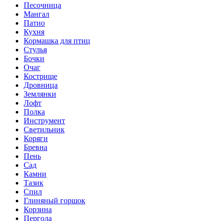
Песочница
Мангал
Патио
Кухня
Кормашка для птиц
Стулья
Бочки
Очаг
Кострище
Дровница
Землянки
Лофт
Полка
Инструмент
Светильник
Коряги
Бревна
Пень
Сад
Камни
Тазик
Спил
Глиняный горшок
Корзина
Пергола