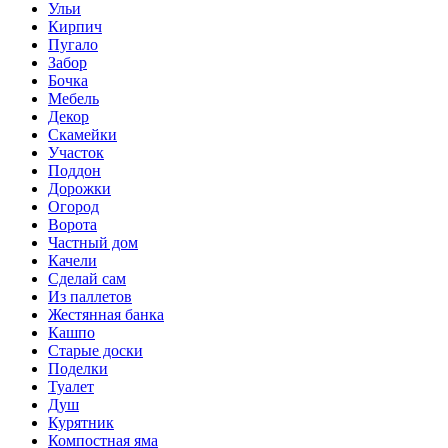
Ульи
Кирпич
Пугало
Забор
Бочка
Мебель
Декор
Скамейки
Участок
Поддон
Дорожки
Огород
Ворота
Частный дом
Качели
Сделай сам
Из паллетов
Жестянная банка
Кашпо
Старые доски
Поделки
Туалет
Душ
Курятник
Компостная яма