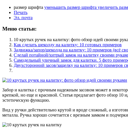
размер шрифта
уменьшить размер шрифта
увеличить раз
Печать
Эл. почта
Меню статьи:
10 крутых ручек на калитку: фото обзор идей своими рук
Как сделать щеколду на калитку: 10 готовых примеров
Задвижка/запор/щеколда на калитку: 10 примеров (всё св
Сделай потайной/хитрый замок на калитку своими рукам
Самодельный уличный замок для калитки. 5 фото пример
Двухсторонний засов/защелку на калитку: 10 примеров 
Забор и калитка с прочным надежным засовом может в некоторо
крепкой, но еще и красивой. Статья предлагает фото обзор 10 
эстетическую функцию.
Вид у ручки действительно крутой и вроде сложный, а изготов
металла. Ручка хорошо сочетается с врезным замком и подчерк