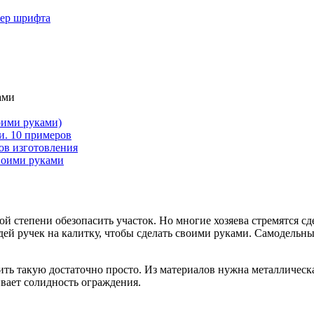
мер шрифта
ами
оими руками)
и. 10 примеров
ов изготовления
своими руками
й степени обезопасить участок. Но многие хозяева стремятся сд
идей ручек на калитку, чтобы сделать своими руками. Самодельн
ить такую достаточно просто. Из материалов нужна металлическ
ивает солидность ограждения.