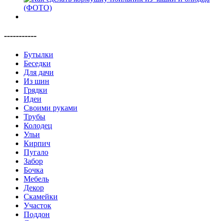
-----------
Бутылки
Беседки
Для дачи
Из шин
Грядки
Идеи
Своими руками
Трубы
Колодец
Ульи
Кирпич
Пугало
Забор
Бочка
Мебель
Декор
Скамейки
Участок
Поддон