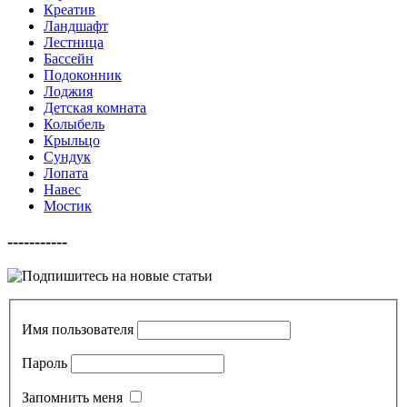
Креатив
Ландшафт
Лестница
Бассейн
Подоконник
Лоджия
Детская комната
Колыбель
Крыльцо
Сундук
Лопата
Навес
Мостик
-----------
Имя пользователя
Пароль
Запомнить меня