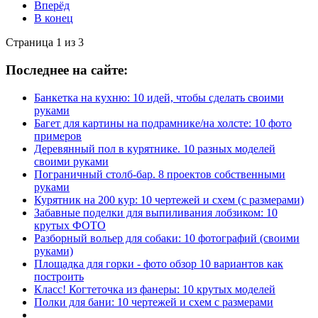
Вперёд
В конец
Страница 1 из 3
Последнее на сайте:
Банкетка на кухню: 10 идей, чтобы сделать своими
руками
Багет для картины на подрамнике/на холсте: 10 фото
примеров
Деревянный пол в курятнике. 10 разных моделей
своими руками
Пограничный столб-бар. 8 проектов собственными
руками
Курятник на 200 кур: 10 чертежей и схем (с размерами)
Забавные поделки для выпиливания лобзиком: 10
крутых ФОТО
Разборный вольер для собаки: 10 фотографий (своими
руками)
Площадка для горки - фото обзор 10 вариантов как
построить
Класс! Когтеточка из фанеры: 10 крутых моделей
Полки для бани: 10 чертежей и схем с размерами