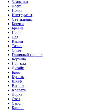
Землянки
Лофт
Полка
Инструмент
Светильник
Коряги
Бревна
Пень
Сад
Камни
Тазик
Спил
Глиняный горшок
Корзина
Пергола
Дизайн
Баня
Купель
Шкаф
Ванная
Кровать
Лодка
Стол
Сапог
Балкон