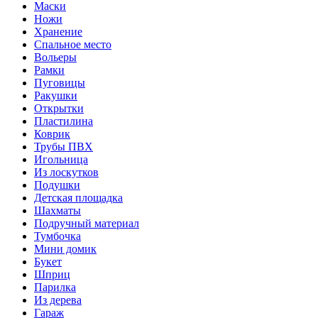
Маски
Ножи
Хранение
Спальное место
Вольеры
Рамки
Пуговицы
Ракушки
Открытки
Пластилина
Коврик
Трубы ПВХ
Игольница
Из лоскутков
Подушки
Детская площадка
Шахматы
Подручный материал
Тумбочка
Мини домик
Букет
Шприц
Парилка
Из дерева
Гараж