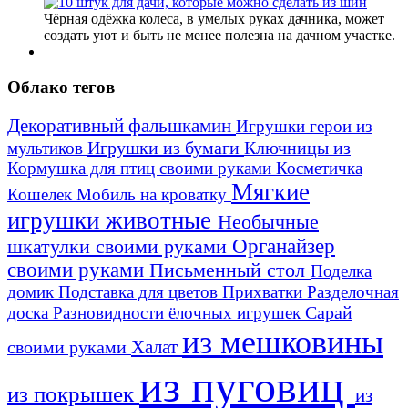
Чёрная одёжка колеса, в умелых руках дачника, может
создать уют и быть не менее полезна на дачном участке.
Облако тегов
Декоративный фальшкамин
Игрушки герои из
Игрушки из бумаги
Ключницы из
мультиков
Кормушка для птиц своими руками
Косметичка
Мягкие
Кошелек
Мобиль на кроватку
игрушки животные
Необычные
шкатулки своими руками
Органайзер
своими руками
Письменный стол
Поделка
домик
Подставка для цветов
Прихватки
Разделочная
Сарай
доска
Разновидности ёлочных игрушек
из мешковины
Халат
своими руками
из пуговиц
из покрышек
из