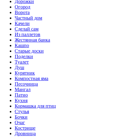
Дорожки
Огород
Ворота
Частный дом
Качели
Сделай сам
Из паллетов
Жестянная банка
Кашпо
Старые доски
Поделки
Туалет
Душ
Курятник
Компостная яма
Песочница
Мангал
Патио
Кухня
Кормашка для птиц
Стулья
Бочки
Очаг
Кострище
Дровница