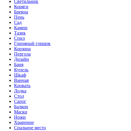
Светильник
Коряги
Бревна
Пень
Сад
Камни
Тазик
Спил
Глиняный горшок
Корзина
Пергола
Дизайн
Баня
Купель
Шкаф
Ванная
Кровать
Лодка
Стол
Сапог
Балкон
Маски
Ножи
Хранение
Спальное место