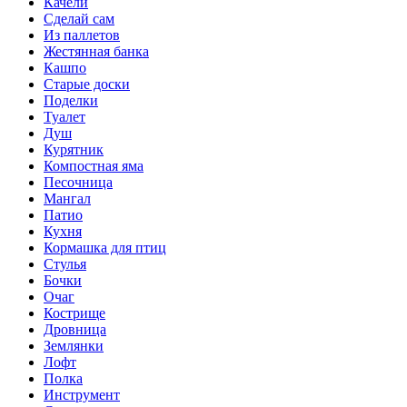
Качели
Сделай сам
Из паллетов
Жестянная банка
Кашпо
Старые доски
Поделки
Туалет
Душ
Курятник
Компостная яма
Песочница
Мангал
Патио
Кухня
Кормашка для птиц
Стулья
Бочки
Очаг
Кострище
Дровница
Землянки
Лофт
Полка
Инструмент