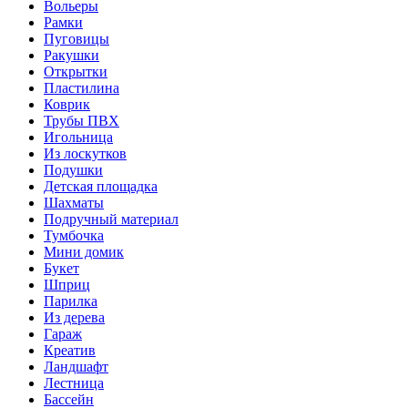
Вольеры
Рамки
Пуговицы
Ракушки
Открытки
Пластилина
Коврик
Трубы ПВХ
Игольница
Из лоскутков
Подушки
Детская площадка
Шахматы
Подручный материал
Тумбочка
Мини домик
Букет
Шприц
Парилка
Из дерева
Гараж
Креатив
Ландшафт
Лестница
Бассейн