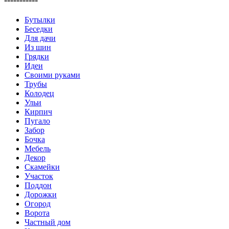
Бутылки
Беседки
Для дачи
Из шин
Грядки
Идеи
Своими руками
Трубы
Колодец
Ульи
Кирпич
Пугало
Забор
Бочка
Мебель
Декор
Скамейки
Участок
Поддон
Дорожки
Огород
Ворота
Частный дом