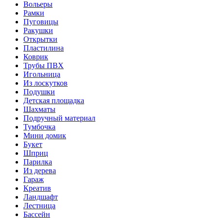
Вольеры
Рамки
Пуговицы
Ракушки
Открытки
Пластилина
Коврик
Трубы ПВХ
Игольница
Из лоскутков
Подушки
Детская площадка
Шахматы
Подручный материал
Тумбочка
Мини домик
Букет
Шприц
Парилка
Из дерева
Гараж
Креатив
Ландшафт
Лестница
Бассейн