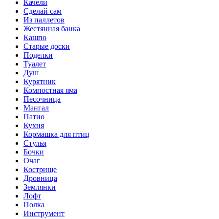
Качели
Сделай сам
Из паллетов
Жестянная банка
Кашпо
Старые доски
Поделки
Туалет
Душ
Курятник
Компостная яма
Песочница
Мангал
Патио
Кухня
Кормашка для птиц
Стулья
Бочки
Очаг
Кострище
Дровница
Землянки
Лофт
Полка
Инструмент