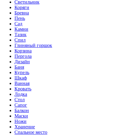
Светильник
Коряги
Бревна
Пень
Сад
Камни
Тазик
Спил
Глиняный горшок
Корзина
Пергола
Дизайн
Баня
Купель
Шкаф
Ванная
Кровать
Лодка
Стол
Сапог
Балкон
Маски
Ножи
Хранение
Спальное место