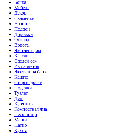
Бочка
Мебель
Декор
Скамейки
Участок
Поддон
Дорожки
Огород
Ворота
Частный дом
Качели
Сделай сам
Из паллетов
Жестянная банка
Кашпо
Старые доски
Поделки
Туалет
Душ
Курятник
Компостная яма
Песочница
Мангал
Патио
Кухня