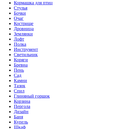
Кормашка для птиц
Стулья
Бочки
Очаг
Кострище
Дровница
Землянки
Лофт
Полка
Инструмент
Светильник
Коряги
Бревна
Пень
Сад
Камни
Тазик
Спил
Глиняный горшок
Корзина
Пергола
Дизайн
Баня
Купель
Шкаф