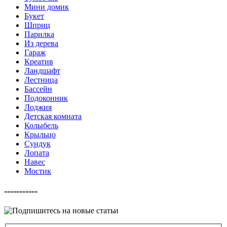
Мини домик
Букет
Шприц
Парилка
Из дерева
Гараж
Креатив
Ландшафт
Лестница
Бассейн
Подоконник
Лоджия
Детская комната
Колыбель
Крыльцо
Сундук
Лопата
Навес
Мостик
-----------