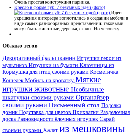
Очень простая конструкция парника.
Кресло в форме губ: 7 безумных идей (фото)
Идеи
украшения интерьера воплотились в создании мебели в
виде самых разнообразных представлений: таковыми
могут быть животные, деревья, скалы. Но человеку…
Облако тегов
Декоративный фальшкамин
Игрушки герои из
Игрушки из бумаги
Ключницы из
мультиков
Кормушка для птиц своими руками
Косметичка
Мягкие
Кошелек
Мобиль на кроватку
игрушки животные
Необычные
шкатулки своими руками
Органайзер
своими руками
Письменный стол
Поделка
домик
Подставка для цветов
Прихватки
Разделочная
Сарай
доска
Разновидности ёлочных игрушек
из мешковины
Халат
своими руками