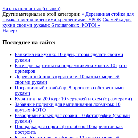
Читать полностью (ссылка)
Другие материалы в этой категории:
« Деревянная стойка для
гамака с металлическими креплениями. УРОК
Скамейка для
кухни своими руками: 6 пошаговых ФОТО! »
Наверх
Последнее на сайте:
Банкетка на кухню: 10 идей, чтобы сделать своими
руками
Багет для картины на подрамнике/на холсте: 10 фото
примеров
Деревянный пол в курятнике. 10 разных моделей
своими руками
Пограничный столб-бар. 8 проектов собственными
руками
Курятник на 200 кур: 10 чертежей и схем (с размерами)
Забавные поделки для выпиливания лобзиком: 10
крутых ФОТО
Разборный вольер для собаки: 10 фотографий (своими
руками)
Площадка для горки - фото обзор 10 вариантов как
построить
Класс! Когтеточка из фанеры: 10 крутых моделей