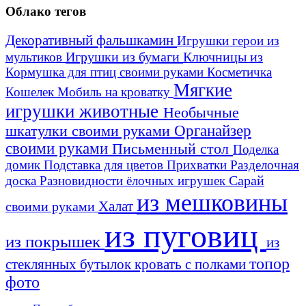
Облако тегов
Декоративный фальшкамин
Игрушки герои из
Игрушки из бумаги
Ключницы из
мультиков
Кормушка для птиц своими руками
Косметичка
Мягкие
Кошелек
Мобиль на кроватку
игрушки животные
Необычные
шкатулки своими руками
Органайзер
своими руками
Письменный стол
Поделка
домик
Подставка для цветов
Прихватки
Разделочная
Сарай
доска
Разновидности ёлочных игрушек
из мешковины
Халат
своими руками
из пуговиц
из покрышек
из
топор
стеклянных бутылок
кровать с полками
фото