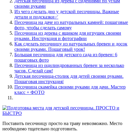
Детская песочница из дерева с сидениями по углам
своими руками
Из чего сделать дно у детской песочницы. Важные
детали и подсказки✅
Песочница на даче из натуральных камней: пошаговые
фото, чтобы сделать самому
Песочница из дерева с ящиком для игрушек своими
руками. Инструкция и фотографии
Как сделать песочницу из натуральных бревен и досок
своими руками. Пошаговый урок!
Большая песочница для детского сада из бревен: 6
пошаговых фото
Песочница из оцилиндрованных бревен за несколько
часов. Сделай сам!
Детская песочница-столик для детей своими руками.
Пошаговая инструкция❕
Песочница скамейка своими руками для дачи. Мастер
класс + ФОТО
Поставить песочницу просто на траву невозможно. Место
необходимо тщательно подготовить.