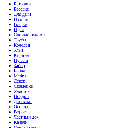
Бутылки
Беседки
Для дачи
Из шин
Грядки
Идеи
Своими руками
Трубы
Колодец
Ульи
Кирпич
Пугало
Забор
Бочка
Мебель
Декор
Скамейки
Участок
Поддон
Дорожки
Огород
Ворота
Частный дом
Качели
Сделай сам