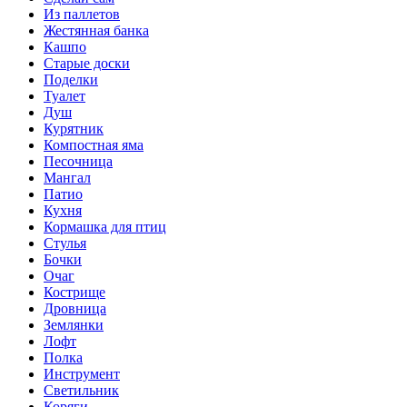
Из паллетов
Жестянная банка
Кашпо
Старые доски
Поделки
Туалет
Душ
Курятник
Компостная яма
Песочница
Мангал
Патио
Кухня
Кормашка для птиц
Стулья
Бочки
Очаг
Кострище
Дровница
Землянки
Лофт
Полка
Инструмент
Светильник
Коряги