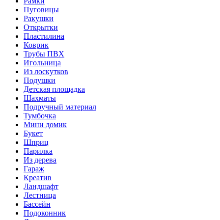
Рамки
Пуговицы
Ракушки
Открытки
Пластилина
Коврик
Трубы ПВХ
Игольница
Из лоскутков
Подушки
Детская площадка
Шахматы
Подручный материал
Тумбочка
Мини домик
Букет
Шприц
Парилка
Из дерева
Гараж
Креатив
Ландшафт
Лестница
Бассейн
Подоконник