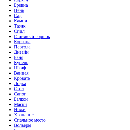
Бревна
Пень
Сад
Камни
Тазик
Спил
Глиняный горшок
Корзина
Пергола
Дизайн
Баня
Купель
Шкаф
Ванная
Кровать
Лодка
Стол
Сапог
Балкон
Маски
Ножи
Хранение
Спальное место
Вольеры