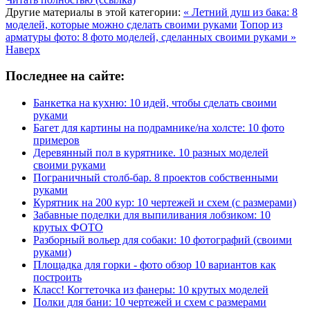
Другие материалы в этой категории:
« Летний душ из бака: 8
моделей, которые можно сделать своими руками
Топор из
арматуры фото: 8 фото моделей, сделанных своими руками »
Наверх
Последнее на сайте:
Банкетка на кухню: 10 идей, чтобы сделать своими
руками
Багет для картины на подрамнике/на холсте: 10 фото
примеров
Деревянный пол в курятнике. 10 разных моделей
своими руками
Пограничный столб-бар. 8 проектов собственными
руками
Курятник на 200 кур: 10 чертежей и схем (с размерами)
Забавные поделки для выпиливания лобзиком: 10
крутых ФОТО
Разборный вольер для собаки: 10 фотографий (своими
руками)
Площадка для горки - фото обзор 10 вариантов как
построить
Класс! Когтеточка из фанеры: 10 крутых моделей
Полки для бани: 10 чертежей и схем с размерами