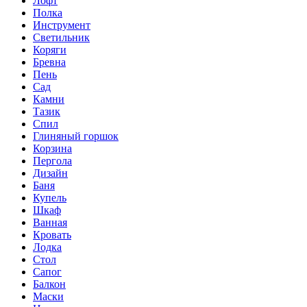
Лофт
Полка
Инструмент
Светильник
Коряги
Бревна
Пень
Сад
Камни
Тазик
Спил
Глиняный горшок
Корзина
Пергола
Дизайн
Баня
Купель
Шкаф
Ванная
Кровать
Лодка
Стол
Сапог
Балкон
Маски