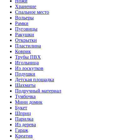
Ножи
Хранение
Спальное место
Вольеры
Рамки
Пуговицы
Ракушки
Открытки
Пластилина
Коврик
Трубы ПВХ
Игольница
Из лоскутков
Подушки
Детская площадка
Шахматы
Подручный материал
Тумбочка
Мини домик
Букет
Шприц
Парилка
Из дерева
Гараж
Креатив