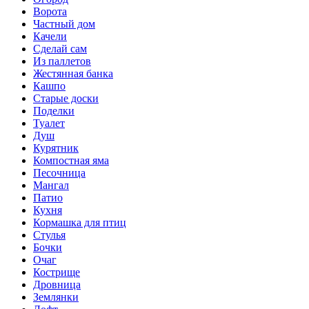
Ворота
Частный дом
Качели
Сделай сам
Из паллетов
Жестянная банка
Кашпо
Старые доски
Поделки
Туалет
Душ
Курятник
Компостная яма
Песочница
Мангал
Патио
Кухня
Кормашка для птиц
Стулья
Бочки
Очаг
Кострище
Дровница
Землянки