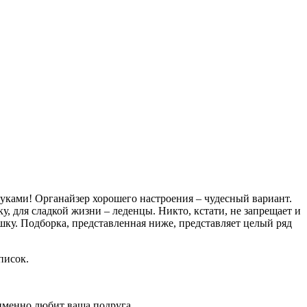
 руками! Органайзер хорошего настроения – чудесный вариант.
, для сладкой жизни – леденцы. Никто, кстати, не запрещает и
шку. Подборка, представленная ниже, представляет целый ряд
писок.
 именно любит ваша подруга.