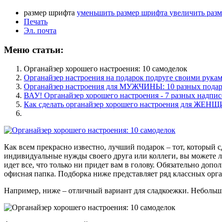
размер шрифта
уменьшить размер шрифта
увеличить раз
Печать
Эл. почта
Меню статьи:
Органайзер хорошего настроения: 10 самоделок
Органайзер настроения на подарок подруге своими рукам
Органайзер настроения для МУЖЧИНЫ: 10 разных подар
ВАУ! Органайзер хорошего настроения - 7 разных надпис
Как сделать органайзер хорошего настроения для ЖЕНЩ
Как всем прекрасно известно, лучший подарок – тот, который 
индивидуальные нужды своего друга или коллеги, вы можете л
идет все, что только ни придет вам в голову. Обязательно до
офисная папка. Подборка ниже представляет ряд классных орга
Например, ниже – отличный вариант для сладкоежки. Небольши