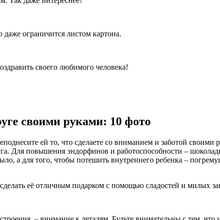
м. Так даже интереснее!
 даже ограничится листом картона.
оздравить своего любимого человека!
уге своими руками: 10 фото
реподнесите ей то, что сделаете со вниманием и заботой своими
уга. Для повышения эндорфинов и работоспособности – шоколадку
ло, а для того, чтобы потешить внутреннего ребенка – погрему
 сделать её отличным подарком с помощью сладостей и милых за
астроения, – внимание к деталям. Будьте внимательны с тем, что