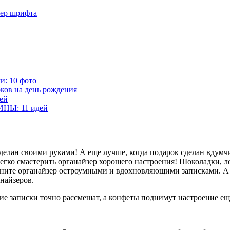
мер шрифта
и: 10 фото
ков на день рождения
ей
ИНЫ: 11 идей
сделан своими руками! А еще лучше, когда подарок сделан вдумч
егко смастерить органайзер хорошего настроения! Шоколадки, л
полните органайзер остроумными и вдохновляющими записками. А
найзеров.
е записки точно рассмешат, а конфеты поднимут настроение ещ