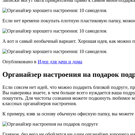
Записки могут быть прикреплены прямо к самим мини-подарка
Если нет времени покупать плотную пластиковую папку, можно
А вот и самый необычный вариант. Хорошая идея, как можно п
Опубликовано в
Идеи для дачи и дома
Органайзер настроения на подарок подр
Если совсем нет идей, что можно подарить близкой подруге, п
Вы наверняка знаете, в чем больше всего нуждается ваша подр
пошутить. Для чистоты сознания можете подкинуть любимое мы
классных органайзеров настроения.
К примеру, взяв за основу обычную офисную папку, вы можете
Главное, без чего не обойдется ни один органайзер хорошего н