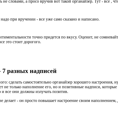
не словами, а просо вручив вот такой органайзер. Тут - все , чт
надо при вручении - все уже само сказано и написано.
тиментальности точно придется по вкусу. Оценит, не сомневайт
се это стоит дорогого.
- 7 разных надписей
ого: сделать самостоятельно органайзер хорошего настроения, н
ет не только наполнение его, но и позитивные надписи, которы
 и все они должны излучать позитив.
 не делает - он просто повышает настроение своим наполнением