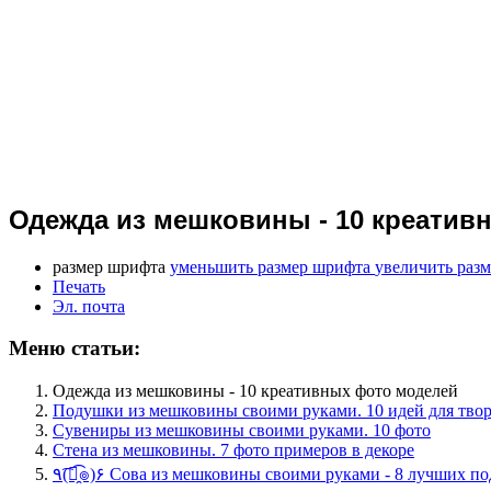
Одежда из мешковины - 10 креатив
размер шрифта
уменьшить размер шрифта
увеличить раз
Печать
Эл. почта
Меню статьи:
Одежда из мешковины - 10 креативных фото моделей
Подушки из мешковины своими руками. 10 идей для твор
Сувениры из мешковины своими руками. 10 фото
Стена из мешковины. 7 фото примеров в декоре
٩(͡๏̯͡๏)۶ Сова из мешковины своими руками - 8 лучших п