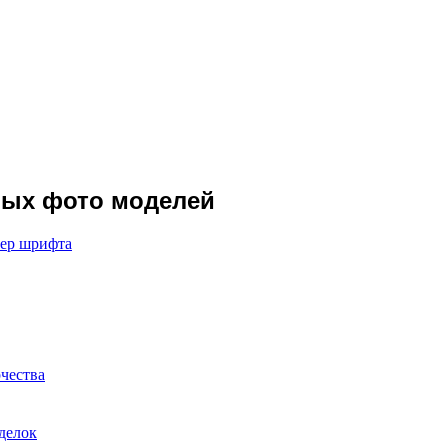
ных фото моделей
мер шрифта
чества
оделок