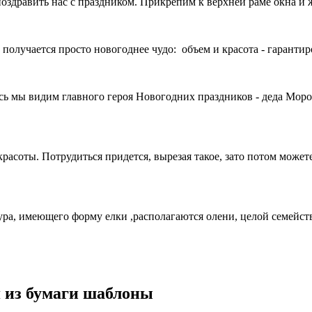
поздравить нас с праздником. Прикрепим к верхней раме окна и 
 получается просто новогоднее чудо: объем и красота - гаранти
десь мы видим главного героя Новогодних праздников - деда Мор
асоты. Потрудиться придется, вырезая такое, зато потом можете
ура, имеющего форму елки ,располагаются олени, целой семейст
я из бумаги шаблоны