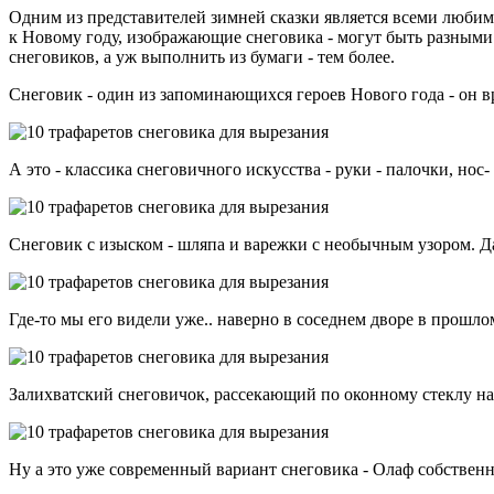
Одним из представителей зимней сказки является всеми любимы
к Новому году, изображающие снеговика - могут быть разными.
снеговиков, а уж выполнить из бумаги - тем более.
Снеговик - один из запоминающихся героев Нового года - он вр
А это - классика снеговичного искусства - руки - палочки, нос-
Снеговик с изыском - шляпа и варежки с необычным узором. Да 
Где-то мы его видели уже.. наверно в соседнем дворе в прошлом 
Залихватский снеговичок, рассекающий по оконному стеклу на 
Ну а это уже современный вариант снеговика - Олаф собственно