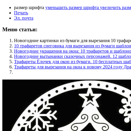
размер шрифта
уменьшить размер шрифта
увеличить раз
Печать
Эл. почта
Меню статьи:
Новогодние картинки из бумаги для вырезания 10 трафар
10 трафаретов снеговика для вырезания из бумаги шабло
Новогодние украшения на окна: 10 трафаретов и шаблон
Новогодние вытынанки сказочных персонажей. 12 шабл
Трафареты Ёлочек для окон из бумаги. 10 бесплатных ша
Трафареты для вырезания на окна к новому 2024 году Др