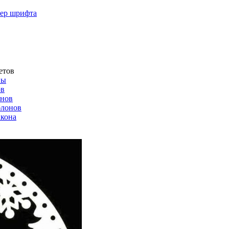
мер шрифта
етов
ны
ов
онов
блонов
акона