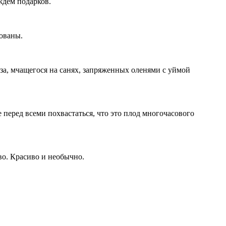
ждем подарков.
рованы.
оза, мчащегося на санях, запряженных оленями с уймой
 перед всеми похвастаться, что это плод многочасового
во. Красиво и необычно.