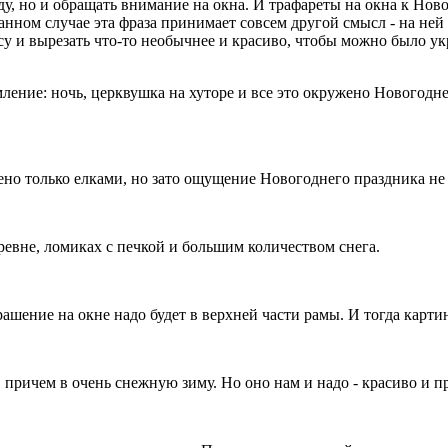
у, но и обращать внимание на окна. И трафареты на окна к Нов
данном случае эта фраза принимает совсем другой смысл - на ней 
у и вырезать что-то необычнее и красиво, чтобы можно было ук
мление: ночь, церквушка на хуторе и все это окружено Новогод
чено только елками, но зато ощущение Новогоднего праздника не
евне, ломиках с печкой и большим количеством снега.
ашение на окне надо будет в верхней части рамы. И тогда картин
, причем в очень снежную зиму. Но оно нам и надо - красиво и 