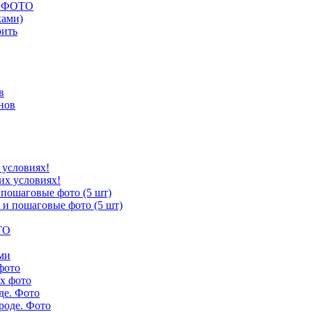
ых ФОТО
ками)
оить
в
 условиях!
 пошаговые фото (5 шт)
фото
де. Фото