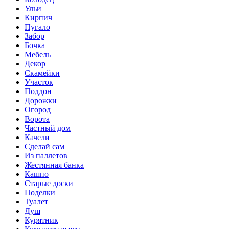
Ульи
Кирпич
Пугало
Забор
Бочка
Мебель
Декор
Скамейки
Участок
Поддон
Дорожки
Огород
Ворота
Частный дом
Качели
Сделай сам
Из паллетов
Жестянная банка
Кашпо
Старые доски
Поделки
Туалет
Душ
Курятник