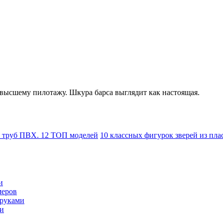
высшему пилотажу. Шкура барса выглядит как настоящая.
з труб ПВХ. 12 ТОП моделей
10 классных фигурок зверей из пла
и
меров
 руками
ми