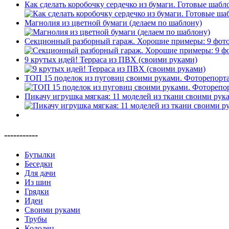
Как сделать коробочку сердечко из бумаги. Готовые шабл
Магнолия из цветной бумаги (делаем по шаблону)
Секционный разборный гараж. Хорошие примеры: 9 фот
9 крутых идей! Терраса из ПВХ (своими руками)
ТОП 15 поделок из пуговиц своими руками. Фоторепорт
Пикачу игрушка мягкая: 11 моделей из ткани своими рук
-----------
Бутылки
Беседки
Для дачи
Из шин
Грядки
Идеи
Своими руками
Трубы
Колодец