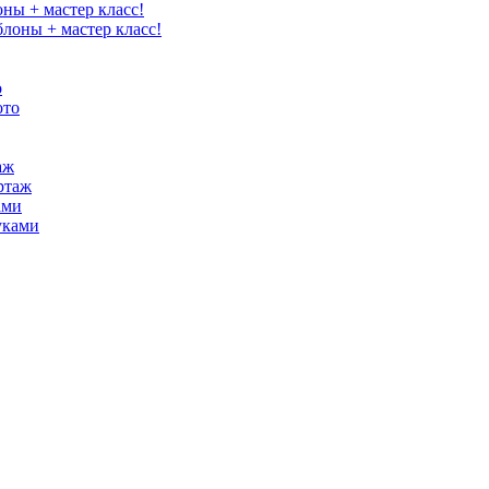
оны + мастер класс!
о
аж
ами