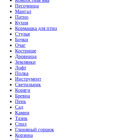
Компостная яма
Песочница
Мангал
Патио
Кухня
Кормашка для птиц
Стулья
Бочки
Очаг
Кострище
Дровница
Землянки
Лофт
Полка
Инструмент
Светильник
Коряги
Бревна
Пень
Сад
Камни
Тазик
Спил
Глиняный горшок
Корзина