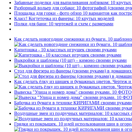
Забавные поделки для выпиливания лобзиком: 10 крут
Разборный вольер для собаки: 10 фотографий (своими ру
Площадка для горки - фото обзор 10 вариантов как постр
Класс! Когтеточка из фанеры: 10 крутых моделей
Полки для бани: 10 чертежей и схем с размерами
Как сделать новогодние снежинки из бумаги. 10 шаблоно
Капитошка - 10 классных игрушек своими руками
Выкройки и шаблоны (10 шт) – кимоно своими руками
Стол для фрезера из фанеры (своими руками) в домашних
Как сделать ёлку из шишек и бумажных цветов. Чертеж и
Вывеска "Улица и номер дома" своими руками. 10 ФОТО
Бабочка из бумаги в технике КИРИГАМИ своими руками
Воздушные змеи из подручных материалов: 10 классных 
Грядки из покрышек. 10 идей использования шин в огоро