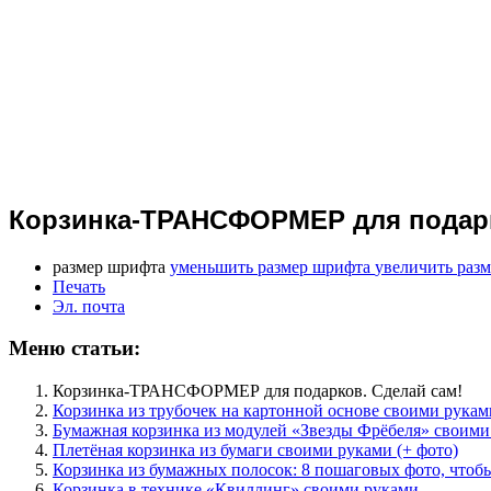
Корзинка-ТРАНСФОРМЕР для подарк
размер шрифта
уменьшить размер шрифта
увеличить раз
Печать
Эл. почта
Меню статьи:
Корзинка-ТРАНСФОРМЕР для подарков. Сделай сам!
Корзинка из трубочек на картонной основе своими рукам
Бумажная корзинка из модулей «Звезды Фрёбеля» своими
Плетёная корзинка из бумаги своими руками (+ фото)
Корзинка из бумажных полосок: 8 пошаговых фото, чтобы
Корзинка в технике «Квиллинг» своими руками