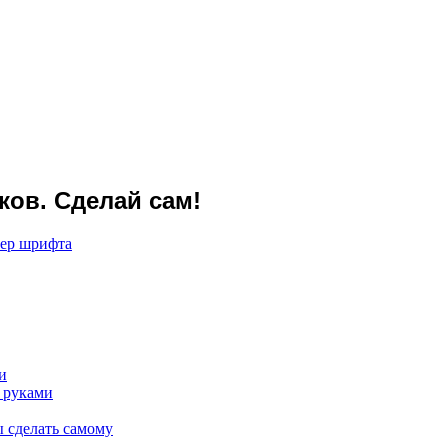
ов. Сделай сам!
мер шрифта
и
 руками
 сделать самому