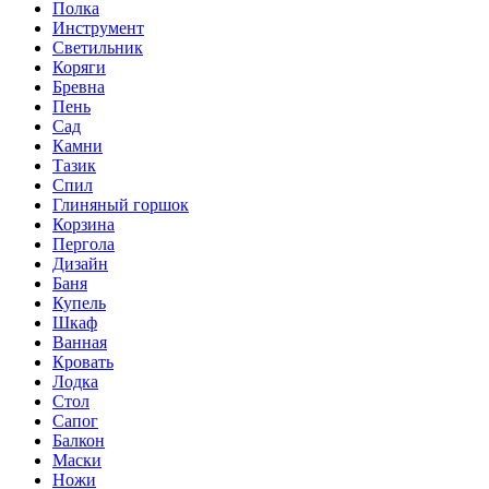
Полка
Инструмент
Светильник
Коряги
Бревна
Пень
Сад
Камни
Тазик
Спил
Глиняный горшок
Корзина
Пергола
Дизайн
Баня
Купель
Шкаф
Ванная
Кровать
Лодка
Стол
Сапог
Балкон
Маски
Ножи