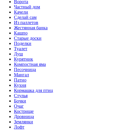
Ворота
Частный дом
Качели
Сделай сам
Из паллетов
Жестянная банка
Кашпо
Старые доски
Поделки
Туалет
Душ
Курятник
Компостная яма
Песочница
Мангал
Патио
Кухня
Кормашка для птиц
Стулья
Бочки
Очаг
Кострище
Дровница
Землянки
Лофт