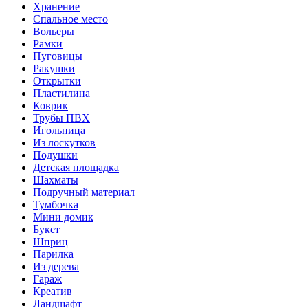
Хранение
Спальное место
Вольеры
Рамки
Пуговицы
Ракушки
Открытки
Пластилина
Коврик
Трубы ПВХ
Игольница
Из лоскутков
Подушки
Детская площадка
Шахматы
Подручный материал
Тумбочка
Мини домик
Букет
Шприц
Парилка
Из дерева
Гараж
Креатив
Ландшафт