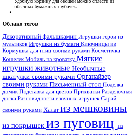
Удобную корзину для овощей можно сплести из
обычных бумажных трубочек.
Облако тегов
Декоративный фальшкамин
Игрушки герои из
Игрушки из бумаги
Ключницы из
мультиков
Кормушка для птиц своими руками
Косметичка
Мягкие
Кошелек
Мобиль на кроватку
игрушки животные
Необычные
шкатулки своими руками
Органайзер
своими руками
Письменный стол
Поделка
домик
Подставка для цветов
Прихватки
Разделочная
Сарай
доска
Разновидности ёлочных игрушек
из мешковины
Халат
своими руками
из пуговиц
из покрышек
из
топор