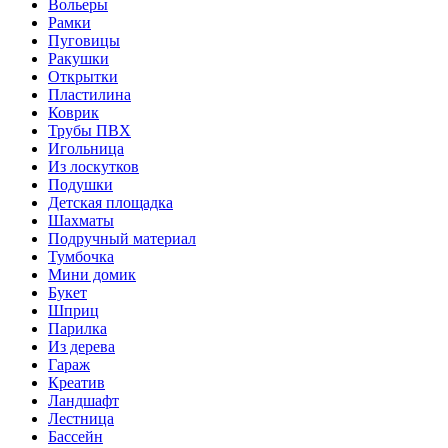
Вольеры
Рамки
Пуговицы
Ракушки
Открытки
Пластилина
Коврик
Трубы ПВХ
Игольница
Из лоскутков
Подушки
Детская площадка
Шахматы
Подручный материал
Тумбочка
Мини домик
Букет
Шприц
Парилка
Из дерева
Гараж
Креатив
Ландшафт
Лестница
Бассейн