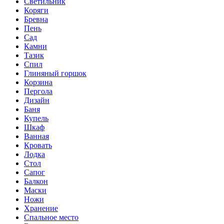
Светильник
Коряги
Бревна
Пень
Сад
Камни
Тазик
Спил
Глиняный горшок
Корзина
Пергола
Дизайн
Баня
Купель
Шкаф
Ванная
Кровать
Лодка
Стол
Сапог
Балкон
Маски
Ножи
Хранение
Спальное место