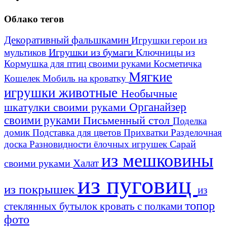
Облако тегов
Декоративный фальшкамин
Игрушки герои из
Игрушки из бумаги
Ключницы из
мультиков
Кормушка для птиц своими руками
Косметичка
Мягкие
Кошелек
Мобиль на кроватку
игрушки животные
Необычные
шкатулки своими руками
Органайзер
своими руками
Письменный стол
Поделка
домик
Подставка для цветов
Прихватки
Разделочная
Сарай
доска
Разновидности ёлочных игрушек
из мешковины
Халат
своими руками
из пуговиц
из покрышек
из
топор
стеклянных бутылок
кровать с полками
фото