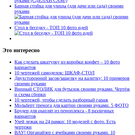
Барная стойка для улицы (для дачи или сада) своими
руками
Стол в беседку - ТОП 10 фото идей
Это интересно
Как сделать шкатулку из коробки конфет – 10 фото
вариантов
10 чертежей самоделок: ШКАФ-СТОЛ
Двухсторонний засов/защелку на калитку: 10 примеров
своими руками
Винный СТОЛИК для бутылок своими руками. Чертёж
и схема сборки
10 чертежей, чтобы сделать разборный гараж
Мольберт тренога для картин своими руками. 5 ФОТО
Брудер для цыплят из пеноплекса - 8 различных
вариантов
Улей лежак на 24 рамки: 10 моделей с фото. Есть
чертежи
ВАУ! Органайзер с ячейками своими руками. 10