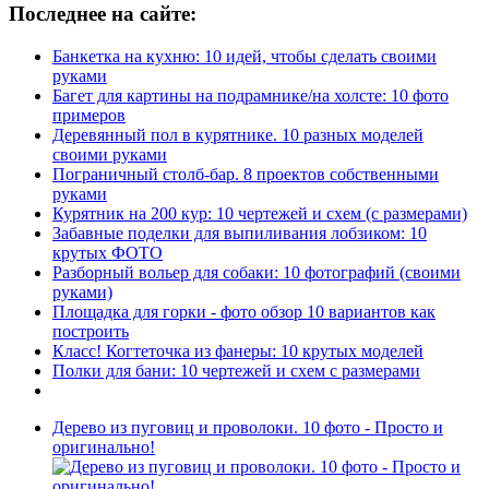
Последнее на сайте:
Банкетка на кухню: 10 идей, чтобы сделать своими
руками
Багет для картины на подрамнике/на холсте: 10 фото
примеров
Деревянный пол в курятнике. 10 разных моделей
своими руками
Пограничный столб-бар. 8 проектов собственными
руками
Курятник на 200 кур: 10 чертежей и схем (с размерами)
Забавные поделки для выпиливания лобзиком: 10
крутых ФОТО
Разборный вольер для собаки: 10 фотографий (своими
руками)
Площадка для горки - фото обзор 10 вариантов как
построить
Класс! Когтеточка из фанеры: 10 крутых моделей
Полки для бани: 10 чертежей и схем с размерами
Дерево из пуговиц и проволоки. 10 фото - Просто и
оригинально!