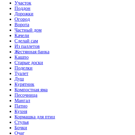
Участок
Поддон
Дорожки
Огород
Ворота
Частный дом
Качели
Сделай сам
Из паллетов
Жестянная банка
Кашпо
Старые доски
Поделки
Туалет
Душ
Курятник
Компостная яма
Песочница
Мангал
Патио
Кухня
Кормашка для птиц
Стулья
Бочки
Очаг