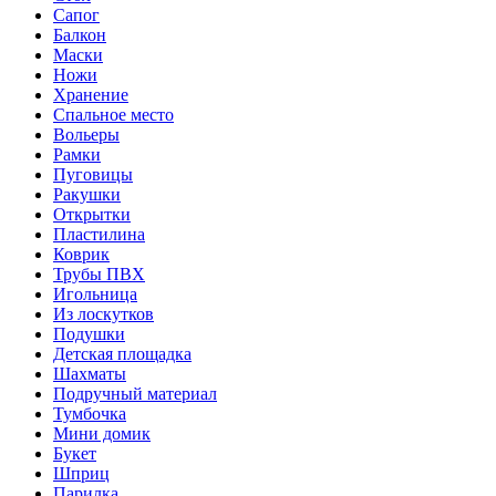
Сапог
Балкон
Маски
Ножи
Хранение
Спальное место
Вольеры
Рамки
Пуговицы
Ракушки
Открытки
Пластилина
Коврик
Трубы ПВХ
Игольница
Из лоскутков
Подушки
Детская площадка
Шахматы
Подручный материал
Тумбочка
Мини домик
Букет
Шприц
Парилка