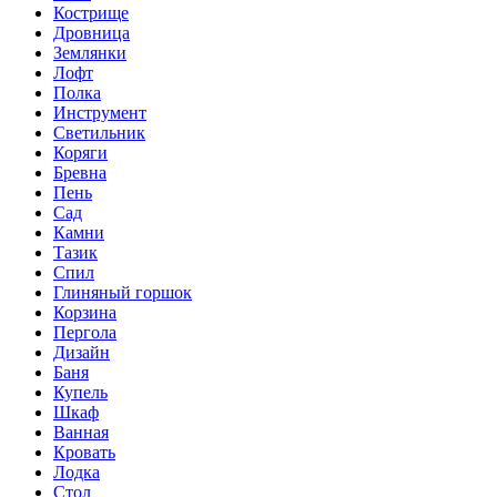
Кострище
Дровница
Землянки
Лофт
Полка
Инструмент
Светильник
Коряги
Бревна
Пень
Сад
Камни
Тазик
Спил
Глиняный горшок
Корзина
Пергола
Дизайн
Баня
Купель
Шкаф
Ванная
Кровать
Лодка
Стол