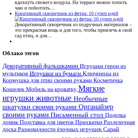
вдохнуть свежего воздуха. На террасе можно попить
чаю и поболтать…
Креативный скворечник из фетра: 10 супер идей
Декоративный скворечник из подручных материалов –
это прекрасная вещь и для того, чтобы привлечь в свой
сад птиц, и для…
Облако тегов
Декоративный фальшкамин
Игрушки герои из
Игрушки из бумаги
Ключницы из
мультиков
Кормушка для птиц своими руками
Косметичка
Мягкие
Кошелек
Мобиль на кроватку
игрушки животные
Необычные
шкатулки своими руками
Органайзер
своими руками
Письменный стол
Поделка
домик
Подставка для цветов
Прихватки
Разделочная
Сарай
доска
Разновидности ёлочных игрушек