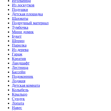
Игольница
Из лоскутков
Подушки
Детская площадка
Шахматы
Подручный материал
Тумбочка
Мини домик
Букет
Шприц
Парилка
Из дерева
Гараж
Креатив
Ландшафт
Лестница
Бассейн
Подоконник
Лоджия
Детская комната
Колыбель
Крыльцо
Сундук
Лопата
Навес