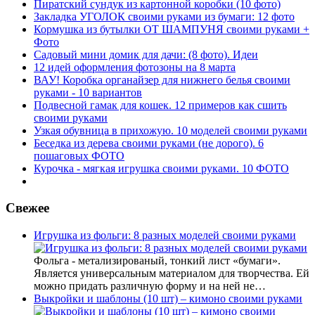
Пиратский сундук из картонной коробки (10 фото)
Закладка УГОЛОК своими руками из бумаги: 12 фото
Кормушка из бутылки ОТ ШАМПУНЯ своими руками +
Фото
Садовый мини домик для дачи: (8 фото). Идеи
12 идей оформления фотозоны на 8 марта
ВАУ! Коробка органайзер для нижнего белья своими
руками - 10 вариантов
Подвесной гамак для кошек. 12 примеров как сшить
своими руками
Узкая обувница в прихожую. 10 моделей своими руками
Беседка из дерева своими руками (не дорого). 6
пошаговых ФОТО
Курочка - мягкая игрушка своими руками. 10 ФОТО
Свежее
Игрушка из фольги: 8 разных моделей своими руками
Фольга - метализированый, тонкий лист «бумаги».
Является универсальным материалом для творчества. Ей
можно придать различную форму и на ней не…
Выкройки и шаблоны (10 шт) – кимоно своими руками