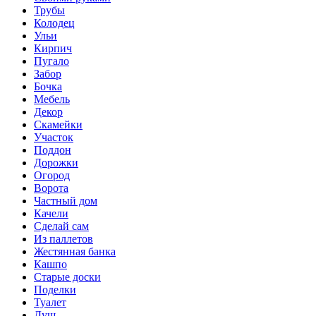
Трубы
Колодец
Ульи
Кирпич
Пугало
Забор
Бочка
Мебель
Декор
Скамейки
Участок
Поддон
Дорожки
Огород
Ворота
Частный дом
Качели
Сделай сам
Из паллетов
Жестянная банка
Кашпо
Старые доски
Поделки
Туалет
Душ