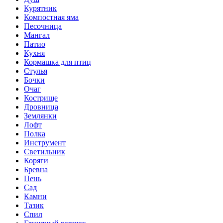
Курятник
Компостная яма
Песочница
Мангал
Патио
Кухня
Кормашка для птиц
Стулья
Бочки
Очаг
Кострище
Дровница
Землянки
Лофт
Полка
Инструмент
Светильник
Коряги
Бревна
Пень
Сад
Камни
Тазик
Спил