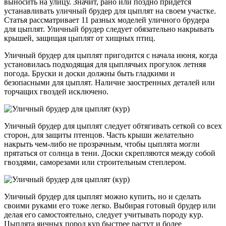
выносить на улицу. Значит, рано или поздно придется
устанавливать уличный брудер для цыплят на своем участке.
Статья рассматривает 11 разных моделей уличного брудера
для цыплят. Уличный брудер следует обязательно накрывать
крышей, защищая цыплят от хищных птиц.
Уличный брудер для цыплят пригодится с начала июня, когда
установилась подходящая для цыплячьих прогулок летняя
погода. Бруски и доски должны быть гладкими и
безопасными для цыплят. Наличие заостренных деталей или
торчащих гвоздей исключено.
Уличный брудер для цыплят следует обтягивать сеткой со всех
сторон, для защиты птенцов. Часть крыши желательно
накрыть чем-либо не прозрачным, чтобы цыплята могли
прятаться от солнца в тени. Доски скрепляются между собой
гвоздями, саморезами или строительным степлером.
Уличный брудер для цыплят можно купить, но и сделать
своими руками его тоже легко. Выбирая готовый брудер или
делая его самостоятельно, следует учитывать породу кур.
Цыплята яичных пород кур быстрее растут и более