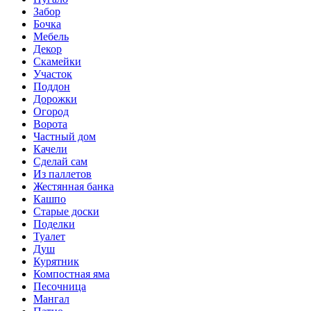
Забор
Бочка
Мебель
Декор
Скамейки
Участок
Поддон
Дорожки
Огород
Ворота
Частный дом
Качели
Сделай сам
Из паллетов
Жестянная банка
Кашпо
Старые доски
Поделки
Туалет
Душ
Курятник
Компостная яма
Песочница
Мангал