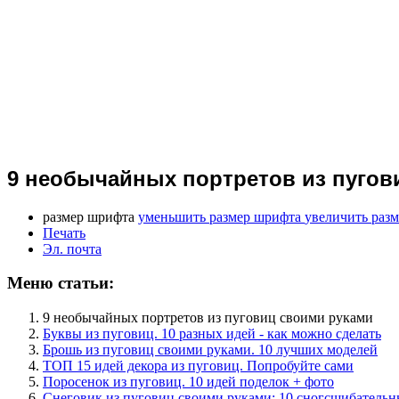
9 необычайных портретов из пугов
размер шрифта
уменьшить размер шрифта
увеличить раз
Печать
Эл. почта
Меню статьи:
9 необычайных портретов из пуговиц своими руками
Буквы из пуговиц. 10 разных идей - как можно сделать
Брошь из пуговиц своими руками. 10 лучших моделей
ТОП 15 идей декора из пуговиц. Попробуйте сами
Поросенок из пуговиц. 10 идей поделок + фото
Снеговик из пуговиц своими руками: 10 сногсшибательн