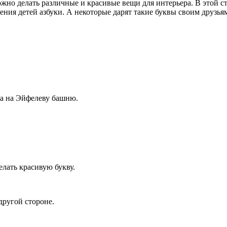
жно делать различные и красивые вещи для интерьера. В этой с
чения детей азбуки. А некоторые дарят такие буквы своим друзь
жа на Эйфелеву башню.
елать красивую букву.
другой стороне.