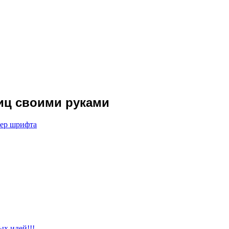
иц своими руками
мер шрифта
ых идей!!!