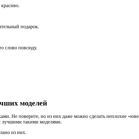
 красиво.
ательный подарок.
то слово повсюду.
учших моделей
ами. Не поверите, но из них даже можно сделать неплохие «юв
с лучшими такими моделями.
лано из них.