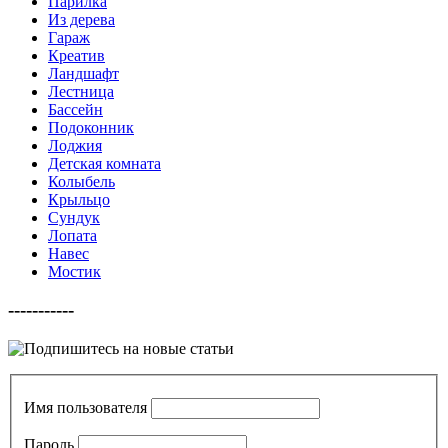
Парилка
Из дерева
Гараж
Креатив
Ландшафт
Лестница
Бассейн
Подоконник
Лоджия
Детская комната
Колыбель
Крыльцо
Сундук
Лопата
Навес
Мостик
-----------
Имя пользователя
Пароль