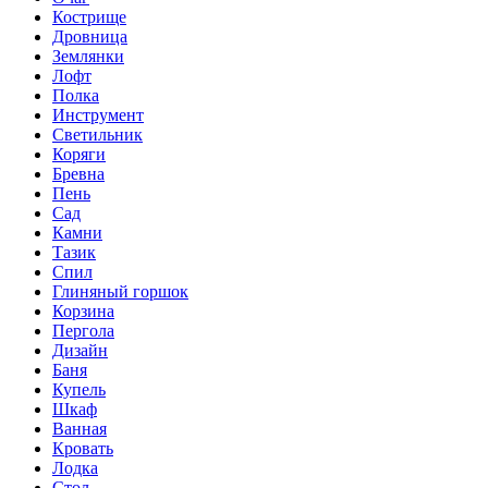
Кострище
Дровница
Землянки
Лофт
Полка
Инструмент
Светильник
Коряги
Бревна
Пень
Сад
Камни
Тазик
Спил
Глиняный горшок
Корзина
Пергола
Дизайн
Баня
Купель
Шкаф
Ванная
Кровать
Лодка
Стол