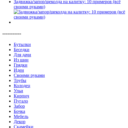
Задвижка/запор/щеколда на калитку: 10 примеров (всё
своими руками)
-----------
Бутылки
Беседки
Для дачи
Из шин
Грядки
Идеи
Своими руками
Трубы
Колодец
Ульи
Кирпич
Пугало
Забор
Бочка
Мебель
Декор
Скамейки