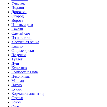
Участок
Поддон
Дорожки
Огород
Ворота
Частный дом
Качели
Сделай сам
Из паллетов
Жестянная банка
Кашпо
Старые доски
Поделки
Туалет
Душ
Курятник
Компостная яма
Песочница
Мангал
Патио
Кухня
Кормашка для птиц
Стулья
Бочки
Очаг