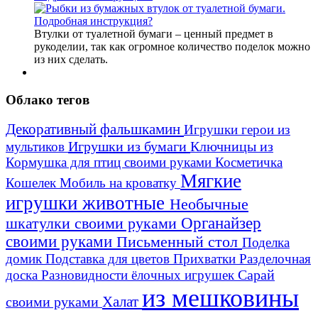
Втулки от туалетной бумаги – ценный предмет в
рукоделии, так как огромное количество поделок можно
из них сделать.
Облако тегов
Декоративный фальшкамин
Игрушки герои из
Игрушки из бумаги
Ключницы из
мультиков
Кормушка для птиц своими руками
Косметичка
Мягкие
Кошелек
Мобиль на кроватку
игрушки животные
Необычные
шкатулки своими руками
Органайзер
своими руками
Письменный стол
Поделка
домик
Подставка для цветов
Прихватки
Разделочная
Сарай
доска
Разновидности ёлочных игрушек
из мешковины
Халат
своими руками