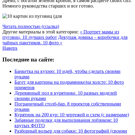
Древо, с богатой зеленой кроной, в самом расцвете своих сил.
Немного руководства старших и все готово.
Читать полностью (ссылка)
Другие материалы в этой категории:
« Портрет мамы из
пуговиц. 10 лучших работ
Декупаж домика – коробочки для
чайных пакетиков. 10 фото »
Наверх
Последнее на сайте:
Банкетка на кухню: 10 идей, чтобы сделать своими
руками
Багет для картины на подрамнике/на холсте: 10 фото
примеров
Деревянный пол в курятнике. 10 разных моделей
своими руками
Пограничный столб-бар. 8 проектов собственными
руками
Курятник на 200 кур: 10 чертежей и схем (с размерами)
Забавные поделки для выпиливания лобзиком: 10
крутых ФОТО
Разборный вольер для собаки: 10 фотографий (своими