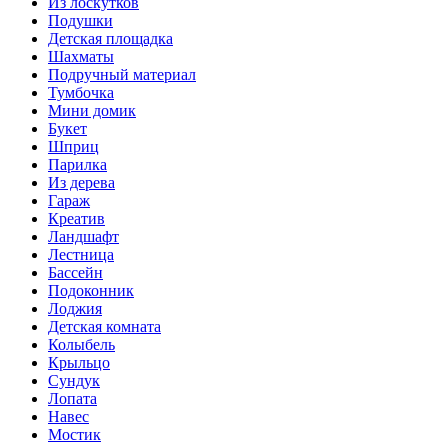
Из лоскутков
Подушки
Детская площадка
Шахматы
Подручный материал
Тумбочка
Мини домик
Букет
Шприц
Парилка
Из дерева
Гараж
Креатив
Ландшафт
Лестница
Бассейн
Подоконник
Лоджия
Детская комната
Колыбель
Крыльцо
Сундук
Лопата
Навес
Мостик