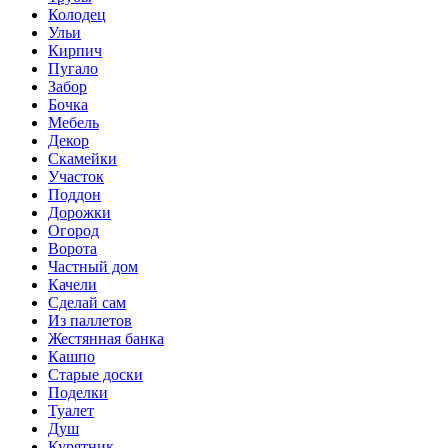
Колодец
Ульи
Кирпич
Пугало
Забор
Бочка
Мебель
Декор
Скамейки
Участок
Поддон
Дорожки
Огород
Ворота
Частный дом
Качели
Сделай сам
Из паллетов
Жестянная банка
Кашпо
Старые доски
Поделки
Туалет
Душ
Курятник