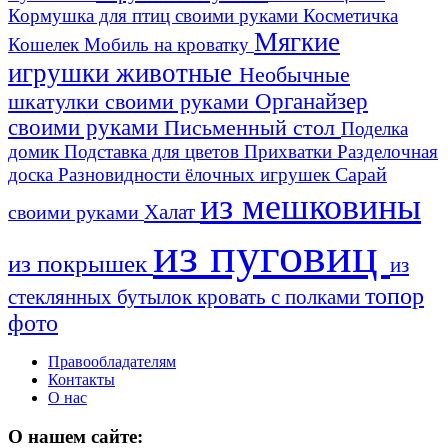
Кормушка для птиц своими руками
Косметичка
Мягкие
Кошелек
Мобиль на кроватку
игрушки животные
Необычные
шкатулки своими руками
Органайзер
своими руками
Письменный стол
Поделка
домик
Подставка для цветов
Прихватки
Разделочная
Сарай
доска
Разновидности ёлочных игрушек
из мешковины
Халат
своими руками
из пуговиц
из покрышек
из
топор
стеклянных бутылок
кровать с полками
фото
Правообладателям
Контакты
О нас
О нашем сайте: