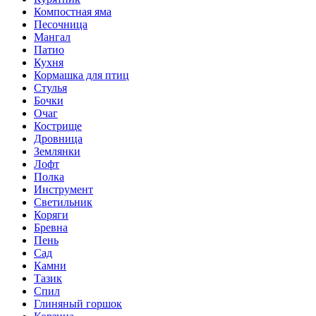
Компостная яма
Песочница
Мангал
Патио
Кухня
Кормашка для птиц
Стулья
Бочки
Очаг
Кострище
Дровница
Землянки
Лофт
Полка
Инструмент
Светильник
Коряги
Бревна
Пень
Сад
Камни
Тазик
Спил
Глиняный горшок