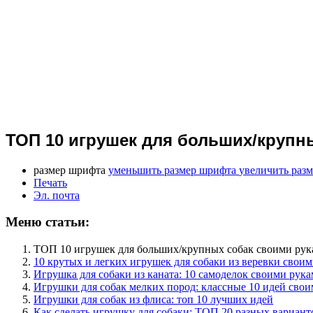
ТОП 10 игрушек для больших/крупн
размер шрифта
уменьшить размер шрифта
увеличить раз
Печать
Эл. почта
Меню статьи:
ТОП 10 игрушек для больших/крупных собак своими ру
10 крутых и легких игрушек для собаки из веревки свои
Игрушка для собаки из каната: 10 самоделок своими рук
Игрушки для собак мелких пород: классные 10 идей сво
Игрушки для собак из флиса: топ 10 лучших идей
Как сделать игрушку для собаки: ТОП 20 разных вариант