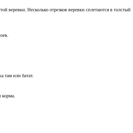
той веревки. Несколько отрезков веревки сплетаются в толстый
оев.
а там или батат.
 корма.