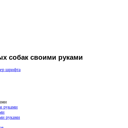
ых собак своими руками
мер шрифта
ками
ми руками
ами
ими руками
ов