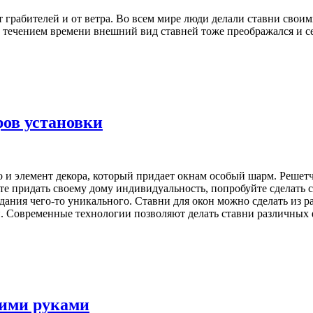
 грабителей и от ветра. Во всем мире люди делали ставни своим
 С течением времени внешний вид ставней тоже преображался и
ров установки
 но и элемент декора, который придает окнам особый шарм. Реше
тите придать своему дому индивидуальность, попробуйте сделать
дания чего-то уникального. Ставни для окон можно сделать из р
й. Современные технологии позволяют делать ставни различных 
оими руками