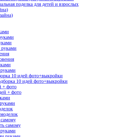
йна)
ками
уками
ения
уками
дборка 10 идей фото+выкройки
й + фото
уками
оделок
ь самому
 руками