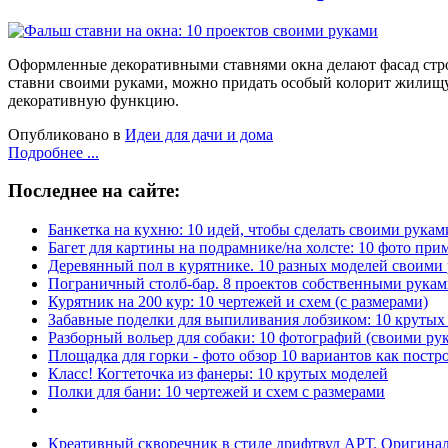
Оформленные декоративными ставнями окна делают фасад строен
ставни своими руками, можно придать особый колорит жилищу,
декоративную функцию.
Опубликовано в
Идеи для дачи и дома
Подробнее ...
Последнее на сайте:
Банкетка на кухню: 10 идей, чтобы сделать своими рукам
Багет для картины на подрамнике/на холсте: 10 фото при
Деревянный пол в курятнике. 10 разных моделей своими
Пограничный столб-бар. 8 проектов собственными рука
Курятник на 200 кур: 10 чертежей и схем (с размерами)
Забавные поделки для выпиливания лобзиком: 10 крут
Разборный вольер для собаки: 10 фотографий (своими ру
Площадка для горки - фото обзор 10 вариантов как постр
Класс! Когтеточка из фанеры: 10 крутых моделей
Полки для бани: 10 чертежей и схем с размерами
Креативный скворечник в стиле дрифтвуд АРТ. Оригиналь