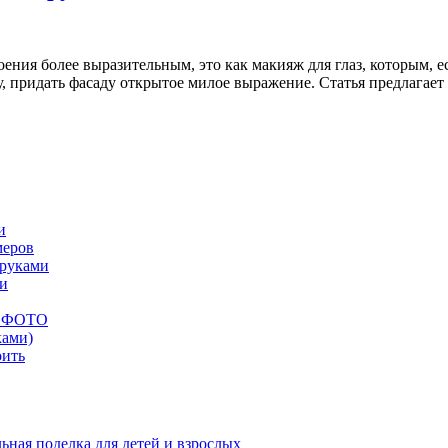
ия более выразительным, это как макияж для глаз, которым, ес
 придать фасаду открытое милое выражение. Статья предлагает
и
меров
 руками
ми
ых ФОТО
ками)
оить
ная поделка для детей и взрослых