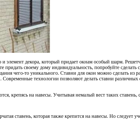
 но и элемент декора, который придает окнам особый шарм. Реше
тите придать своему дому индивидуальность, попробуйте сделать
дания чего-то уникального. Ставни для окон можно сделать из р
й. Современные технологии позволяют делать ставни различных 
тся, крепясь на навесы. Учитывая немалый вест таких ставень, с
тая ставень, которая также крепится на навесы. Но следует уче