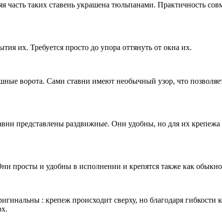
няя часть таких ставень украшена тюльпанами. Практичность сов
ытия их. Требуется просто до упора оттянуть от окна их.
шные ворота. Сами ставни имеют необычный узор, что позволяет
авни представлены раздвижные. Они удобны, но для их крепежа 
Они просты и удобны в исполнении и крепятся также как обыкн
игинальны : крепеж происходит сверху, но благодаря гибкости к
рх.