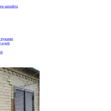
мер шрифта
и руками
0 идей
ей