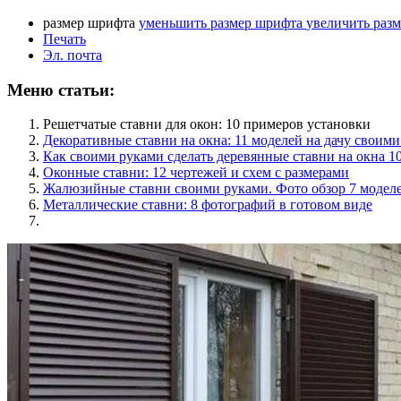
размер шрифта
уменьшить размер шрифта
увеличить раз
Печать
Эл. почта
Меню статьи:
Решетчатые ставни для окон: 10 примеров установки
Декоративные ставни на окна: 11 моделей на дачу своим
Как своими руками сделать деревянные ставни на окна 1
Оконные ставни: 12 чертежей и схем с размерами
Жалюзийные ставни своими руками. Фото обзор 7 модел
Металлические ставни: 8 фотографий в готовом виде