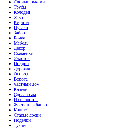
Своими руками
Трубы
Колодец
Ульи
Кирпич
Пугало
Забор
Бочка
Мебель
Декор
Скамейки
Участок
Поддон
Дорожки
Огород
Ворота
Частный дом
Качели
Сделай сам
Из паллетов
Жестянная банка
Кашпо
Старые доски
Поделки
Туалет