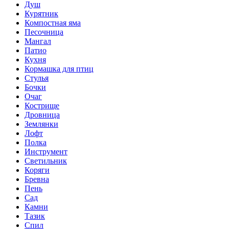
Душ
Курятник
Компостная яма
Песочница
Мангал
Патио
Кухня
Кормашка для птиц
Стулья
Бочки
Очаг
Кострище
Дровница
Землянки
Лофт
Полка
Инструмент
Светильник
Коряги
Бревна
Пень
Сад
Камни
Тазик
Спил