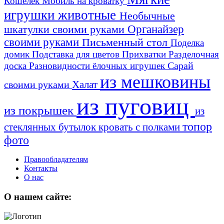
Кошелек
Мобиль на кроватку
игрушки животные
Необычные
шкатулки своими руками
Органайзер
своими руками
Письменный стол
Поделка
домик
Подставка для цветов
Прихватки
Разделочная
Сарай
доска
Разновидности ёлочных игрушек
из мешковины
Халат
своими руками
из пуговиц
из покрышек
из
топор
стеклянных бутылок
кровать с полками
фото
Правообладателям
Контакты
О нас
О нашем сайте: