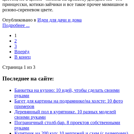
принцесски, котики-зайчики и все такое прочее мимишное в
розово-сиреневом цвете.
Опубликовано в
Идеи для дачи и дома
Подробнее ...
1
2
3
Вперёд
В конец
Страница 1 из 3
Последнее на сайте:
Банкетка на кухню: 10 идей, чтобы сделать своими
руками
Багет для картины на подрамнике/на холсте: 10 фото
примеров
Деревянный пол в курятнике. 10 разных моделей
своими руками
Пограничный столб-бар. 8 проектов собственными
руками
Курятник на 200 кур: 10 чертежей и схем (с размерами)