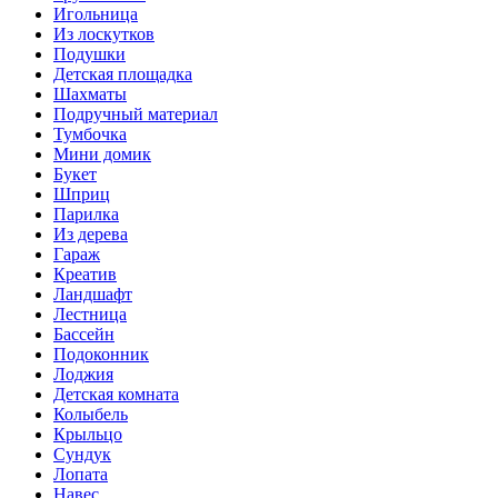
Игольница
Из лоскутков
Подушки
Детская площадка
Шахматы
Подручный материал
Тумбочка
Мини домик
Букет
Шприц
Парилка
Из дерева
Гараж
Креатив
Ландшафт
Лестница
Бассейн
Подоконник
Лоджия
Детская комната
Колыбель
Крыльцо
Сундук
Лопата
Навес