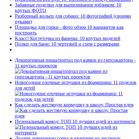
Забавные поделки для выпиливания лобзиком: 10
крутых ФОТО
Разборный вольер для собаки: 10 фотографий (своими
руками)
Площадка для горки - фото обзор 10 вариантов как
построить
Класс! Когтеточка из фанеры: 10 крутых моделей
Полки для бани: 10 чертежей и схем с размерами
Декоративная ниша/портал под камин из гипсокартона -
11 крутых проектов
Новогодние елочные игрушки из фоамирана: 11 поделок
для детей
Как сделать жестяную кормушку в школу. Простая идея
Пеленальный комод: ТОП 10 лучших идей из интернета
Делаем домашнюю горку в квартире на лестнице