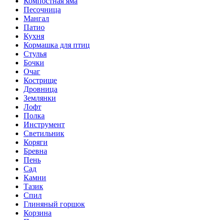
Компостная яма
Песочница
Мангал
Патио
Кухня
Кормашка для птиц
Стулья
Бочки
Очаг
Кострище
Дровница
Землянки
Лофт
Полка
Инструмент
Светильник
Коряги
Бревна
Пень
Сад
Камни
Тазик
Спил
Глиняный горшок
Корзина