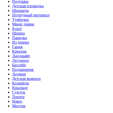
Подушки
Детская площадка
Шахматы
Подручный материал
Тумбочка
Мини домик
Букет
Шприц
Парилка
Из дерева
Гараж
Креатив
Ландшафт
Лестница
Бассейн
Подоконник
Лоджия
Детская комната
Колыбель
Крыльцо
Сундук
Лопата
Навес
Мостик