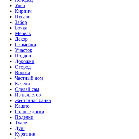
Ульи
Кирпич
Пугало
Забор
Бочка
Мебель
Декор
Скамейки
Участок
Поддон
Дорожки
Огород
Ворота
Частный дом
Качели
Сделай сам
Из паллетов
Жестянная банка
Кашпо
Старые доски
Поделки
Туалет
Душ
Курятник