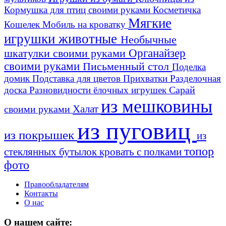
Кормушка для птиц своими руками
Косметичка
Мягкие
Кошелек
Мобиль на кроватку
игрушки животные
Необычные
шкатулки своими руками
Органайзер
своими руками
Письменный стол
Поделка
домик
Подставка для цветов
Прихватки
Разделочная
Сарай
доска
Разновидности ёлочных игрушек
из мешковины
Халат
своими руками
из пуговиц
из покрышек
из
топор
стеклянных бутылок
кровать с полками
фото
Правообладателям
Контакты
О нас
О нашем сайте: