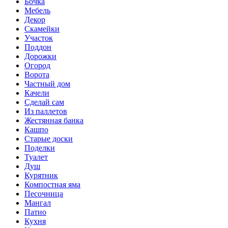
Бочка
Мебель
Декор
Скамейки
Участок
Поддон
Дорожки
Огород
Ворота
Частный дом
Качели
Сделай сам
Из паллетов
Жестянная банка
Кашпо
Старые доски
Поделки
Туалет
Душ
Курятник
Компостная яма
Песочница
Мангал
Патио
Кухня