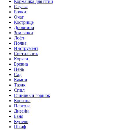
Кормашка для птиц
Стулья
Бочки
Очаг
Кострище
Дровница
Землянки
Лофт
Полка
Инструмент
Светильник
Коряги
Бревна
Пень
Сад
Камни
Тазик
Спил
Глиняный горшок
Корзина
Пергола
Дизайн
Баня
Купель
Шкаф