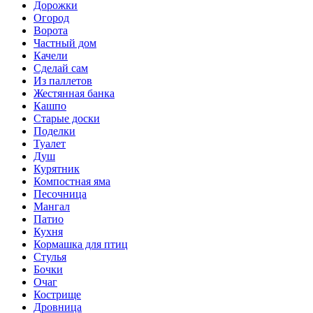
Дорожки
Огород
Ворота
Частный дом
Качели
Сделай сам
Из паллетов
Жестянная банка
Кашпо
Старые доски
Поделки
Туалет
Душ
Курятник
Компостная яма
Песочница
Мангал
Патио
Кухня
Кормашка для птиц
Стулья
Бочки
Очаг
Кострище
Дровница