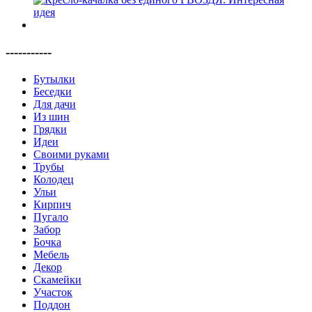
-----------
Бутылки
Беседки
Для дачи
Из шин
Грядки
Идеи
Своими руками
Трубы
Колодец
Ульи
Кирпич
Пугало
Забор
Бочка
Мебель
Декор
Скамейки
Участок
Поддон