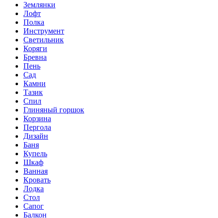
Землянки
Лофт
Полка
Инструмент
Светильник
Коряги
Бревна
Пень
Сад
Камни
Тазик
Спил
Глиняный горшок
Корзина
Пергола
Дизайн
Баня
Купель
Шкаф
Ванная
Кровать
Лодка
Стол
Сапог
Балкон