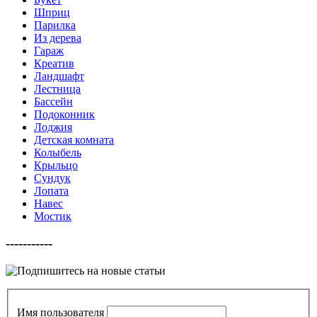
Шприц
Парилка
Из дерева
Гараж
Креатив
Ландшафт
Лестница
Бассейн
Подоконник
Лоджия
Детская комната
Колыбель
Крыльцо
Сундук
Лопата
Навес
Мостик
-----------
Имя пользователя