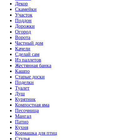
Декор
Скамейки
Участок
Поддон
Дорожки
Огород
Ворота
Частный дом
Качели
Сделай сам
Из паллетов
Жестянная банка
Кашпо
Старые доски
Поделки
Туалет
Душ
Курятник
Компостная яма
Песочница
Мангал
Патио
Кухня
Кормашка для птиц
Стулья