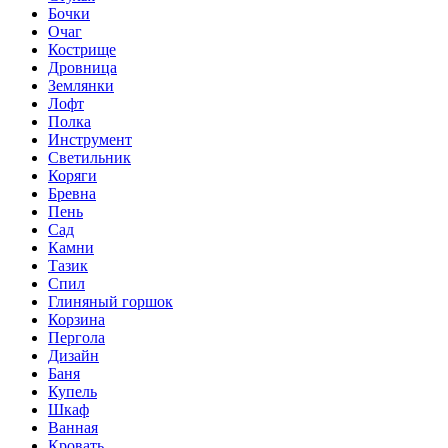
Бочки
Очаг
Кострище
Дровница
Землянки
Лофт
Полка
Инструмент
Светильник
Коряги
Бревна
Пень
Сад
Камни
Тазик
Спил
Глиняный горшок
Корзина
Пергола
Дизайн
Баня
Купель
Шкаф
Ванная
Кровать