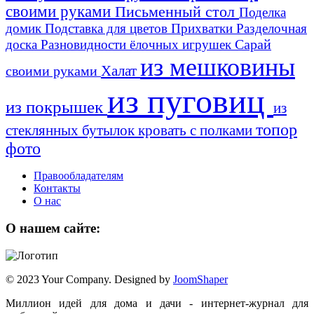
своими руками
Письменный стол
Поделка
домик
Подставка для цветов
Прихватки
Разделочная
Сарай
доска
Разновидности ёлочных игрушек
из мешковины
Халат
своими руками
из пуговиц
из покрышек
из
топор
стеклянных бутылок
кровать с полками
фото
Правообладателям
Контакты
О нас
О нашем сайте:
© 2023 Your Company. Designed by
JoomShaper
Миллион идей для дома и дачи - интернет-журнал для