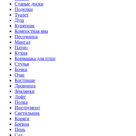
Старые доски
Поделки
Туалет
Душ
Курятник
Компостная яма
Песочница
Мангал
Патио
Кухня
Кормашка для птиц
Стулья
Бочки
Очаг
Кострище
Дровница
Землянки
Лофт
Полка
Инструмент
Светильник
Коряги
Бревна
Пень
Сад