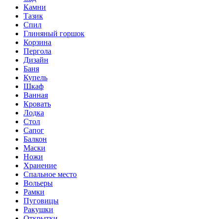
Камни
Тазик
Спил
Глиняный горшок
Корзина
Пергола
Дизайн
Баня
Купель
Шкаф
Ванная
Кровать
Лодка
Стол
Сапог
Балкон
Маски
Ножи
Хранение
Спальное место
Вольеры
Рамки
Пуговицы
Ракушки
Открытки