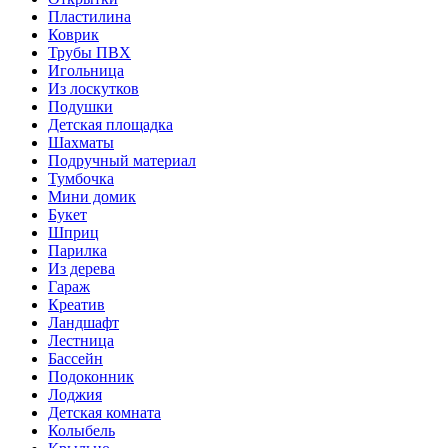
Пластилина
Коврик
Трубы ПВХ
Игольница
Из лоскутков
Подушки
Детская площадка
Шахматы
Подручный материал
Тумбочка
Мини домик
Букет
Шприц
Парилка
Из дерева
Гараж
Креатив
Ландшафт
Лестница
Бассейн
Подоконник
Лоджия
Детская комната
Колыбель