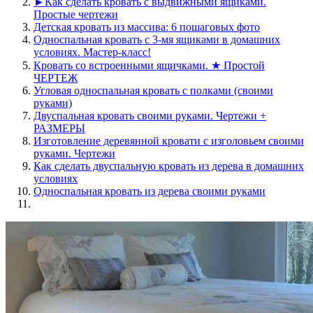
►Как сделать кровать с выдвижными ящиками.
Простые чертежи
Детская кровать из массива: 6 пошаговых фото
Односпальная кровать с 3-мя ящиками в домашних
условиях. Мастер-класс!
Кровать со встроенными ящичками. ★ Простой
ЧЕРТЕЖ
Угловая односпальная кровать с полками (своими
руками)
Двуспальная кровать своими руками. Чертежи +
РАЗМЕРЫ
Изготовление деревянной кровати с изголовьем своими
руками. Чертежи
Как сделать двуспальную кровать из дерева в домашних
условиях
Односпальная кровать из дерева своими руками