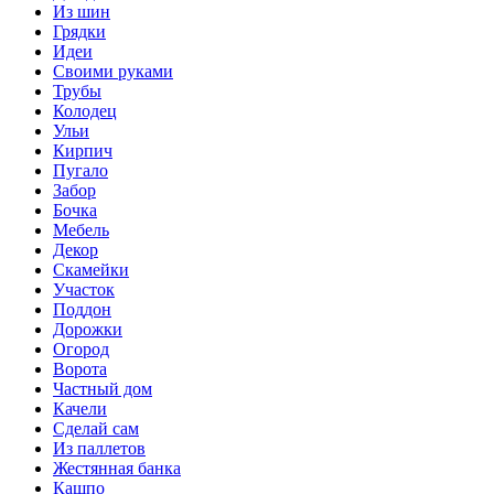
Из шин
Грядки
Идеи
Своими руками
Трубы
Колодец
Ульи
Кирпич
Пугало
Забор
Бочка
Мебель
Декор
Скамейки
Участок
Поддон
Дорожки
Огород
Ворота
Частный дом
Качели
Сделай сам
Из паллетов
Жестянная банка
Кашпо