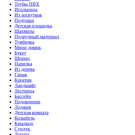
Трубы ПВХ
Игольница
Из лоскутков
Подушки
Детская площадка
Шахматы
Подручный материал
Тумбочка
Мини домик
Букет
Шприц
Парилка
Из дерева
Гараж
Креатив
Ландшафт
Лестница
Бассейн
Подоконник
Лоджия
Детская комната
Колыбель
Крыльцо
Сундук
Лопата