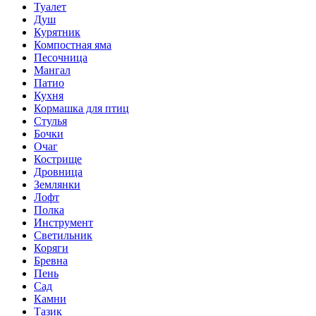
Туалет
Душ
Курятник
Компостная яма
Песочница
Мангал
Патио
Кухня
Кормашка для птиц
Стулья
Бочки
Очаг
Кострище
Дровница
Землянки
Лофт
Полка
Инструмент
Светильник
Коряги
Бревна
Пень
Сад
Камни
Тазик