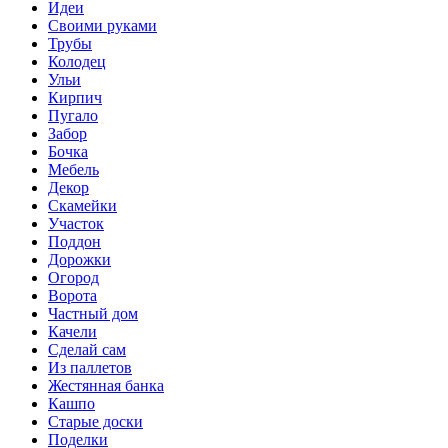
Идеи
Своими руками
Трубы
Колодец
Ульи
Кирпич
Пугало
Забор
Бочка
Мебель
Декор
Скамейки
Участок
Поддон
Дорожки
Огород
Ворота
Частный дом
Качели
Сделай сам
Из паллетов
Жестянная банка
Кашпо
Старые доски
Поделки