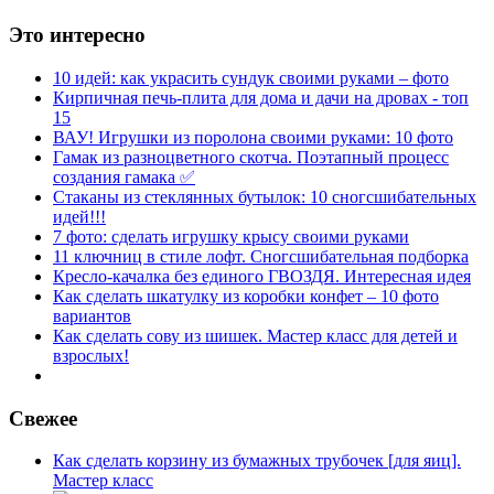
Это интересно
10 идей: как украсить сундук своими руками – фото
Кирпичная печь-плита для дома и дачи на дровах - топ
15
ВАУ! Игрушки из поролона своими руками: 10 фото
Гамак из разноцветного скотча. Поэтапный процесс
создания гамака ✅
Стаканы из стеклянных бутылок: 10 сногсшибательных
идей!!!
7 фото: сделать игрушку крысу своими руками
11 ключниц в стиле лофт. Сногсшибательная подборка
Кресло-качалка без единого ГВОЗДЯ. Интересная идея
Как сделать шкатулку из коробки конфет – 10 фото
вариантов
Как сделать сову из шишек. Мастер класс для детей и
взрослых!
Свежее
Как сделать корзину из бумажных трубочек [для яиц].
Мастер класс