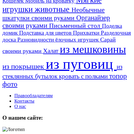
Кошелек
Мобиль на кроватку
игрушки животные
Необычные
шкатулки своими руками
Органайзер
своими руками
Письменный стол
Поделка
домик
Подставка для цветов
Прихватки
Разделочная
Сарай
доска
Разновидности ёлочных игрушек
из мешковины
Халат
своими руками
из пуговиц
из покрышек
из
топор
стеклянных бутылок
кровать с полками
фото
Правообладателям
Контакты
О нас
О нашем сайте: