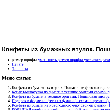
Конфеты из бумажных втулок. Поша
размер шрифта
уменьшить размер шрифта
увеличить раз
Печать
Эл. почта
Меню статьи:
Конфеты из бумажных втулок. Пошаговые фото мастер-кл
Конфета-шкатулка из бумаги в технике оригами своими 
Конфета из бумаги в технике оригами. Пошаговая инстр
Подарок в форме конфеты из бумаги (+ схема вырезания).
Конфета из бумаги на новогоднюю ёлку своими руками (
БОЛЬШАЯ конфета из гофрированной бумаги своими ру