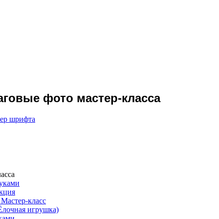
говые фото мастер-класса
мер шрифта
асса
руками
укция
 Мастер-класс
Ёлочная игрушка)
ками