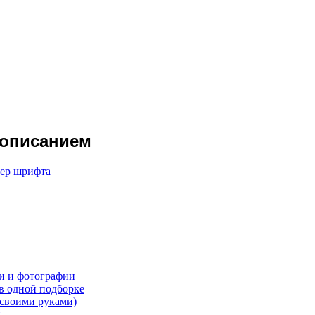
 описанием
мер шрифта
ки и фотографии
 в одной подборке
(своими руками)
й