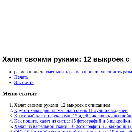
Халат своими руками: 12 выкроек с
размер шрифта
уменьшить размер шрифта
увеличить раз
Печать
Эл. почта
Меню статьи:
Халат своими руками: 12 выкроек с описанием
Крутой халат для пляжа - наш обзор 11 лучших моделей
Красивый халат с рукавами: 15 идей как сшить - выкрой
Как пошить халат из ситца: 15 фотографий и 3 выкройки
Халат из вафельной ткани: 10 фотографий и 3 выкройки 
ФОТО! Детский медицинский халат доктора - 10 моделе