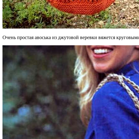
Очень простая авоська из джутовой веревки вяжется круговым