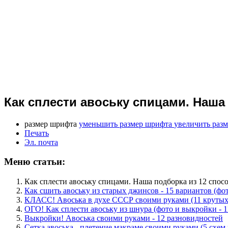
Как сплести авоську спицами. Наша
размер шрифта
уменьшить размер шрифта
увеличить раз
Печать
Эл. почта
Меню статьи:
Как сплести авоську спицами. Наша подборка из 12 спос
Как сшить авоську из старых джинсов - 15 вариантов (фо
КЛАСС! Авоська в духе СССР своими руками (11 крутых
ОГО! Как сплести авоську из шнура (фото и выкройки - 1
Выкройки! Авоська своими руками - 12 разновидностей
Сетка авоська - плетение макраме своими руками (5 схем 