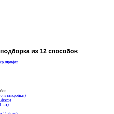
 подборка из 12 способов
мер шрифта
обов
то и выкройки)
 фото)
1 шт)
и 11 фото)