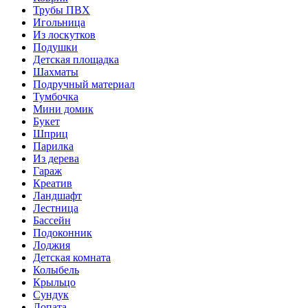
Трубы ПВХ
Игольница
Из лоскутков
Подушки
Детская площадка
Шахматы
Подручный материал
Тумбочка
Мини домик
Букет
Шприц
Парилка
Из дерева
Гараж
Креатив
Ландшафт
Лестница
Бассейн
Подоконник
Лоджия
Детская комната
Колыбель
Крыльцо
Сундук
Лопата