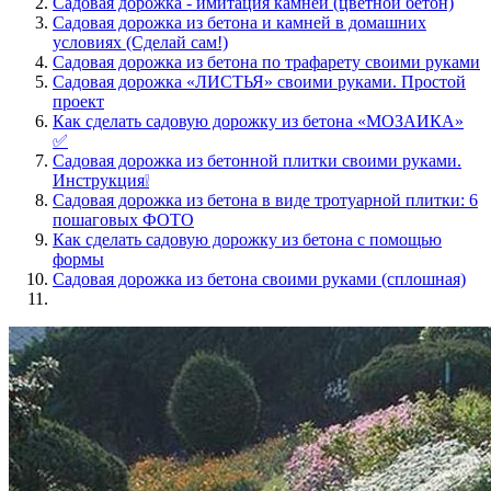
Садовая дорожка - имитация камней (цветной бетон)
Садовая дорожка из бетона и камней в домашних
условиях (Сделай сам!)
Садовая дорожка из бетона по трафарету своими руками
Садовая дорожка «ЛИСТЬЯ» своими руками. Простой
проект
Как сделать садовую дорожку из бетона «МОЗАИКА»
✅
Садовая дорожка из бетонной плитки своими руками.
Инструкция❕
Садовая дорожка из бетона в виде тротуарной плитки: 6
пошаговых ФОТО
Как сделать садовую дорожку из бетона с помощью
формы
Садовая дорожка из бетона своими руками (сплошная)