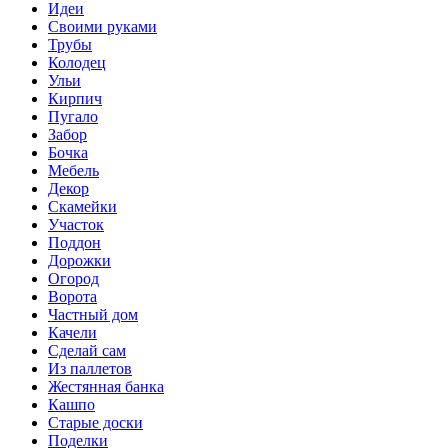
Идеи
Своими руками
Трубы
Колодец
Ульи
Кирпич
Пугало
Забор
Бочка
Мебель
Декор
Скамейки
Участок
Поддон
Дорожки
Огород
Ворота
Частный дом
Качели
Сделай сам
Из паллетов
Жестянная банка
Кашпо
Старые доски
Поделки