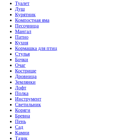
Туалет
Душ
Курятник
Компостная яма
Песочница
Мангал
Патио
Кухня
Кормашка для птиц
Стулья
Бочки
Очаг
Кострище
Дровница
Землянки
Лофт
Полка
Инструмент
Светильник
Коряги
Бревна
Пень
Сад
Камни
Тазик