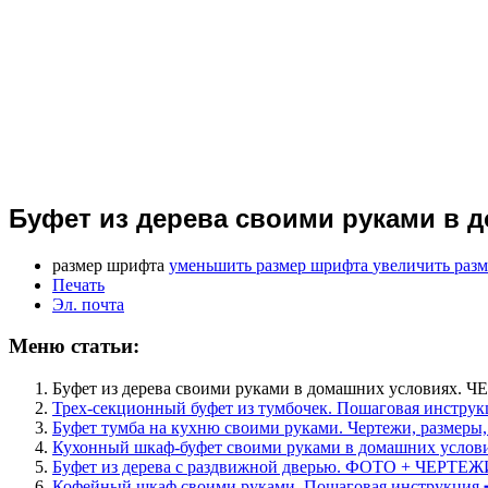
Буфет из дерева своими руками в 
размер шрифта
уменьшить размер шрифта
увеличить раз
Печать
Эл. почта
Меню статьи:
Буфет из дерева своими руками в домашних условиях.
Трех-секционный буфет из тумбочек. Пошаговая инструк
Буфет тумба на кухню своими руками. Чертежи, размеры,
Кухонный шкаф-буфет своими руками в домашних усл
Буфет из дерева с раздвижной дверью. ФОТО + ЧЕРТЕЖИ
Кофейный шкаф своими руками. Пошаговая инструкция