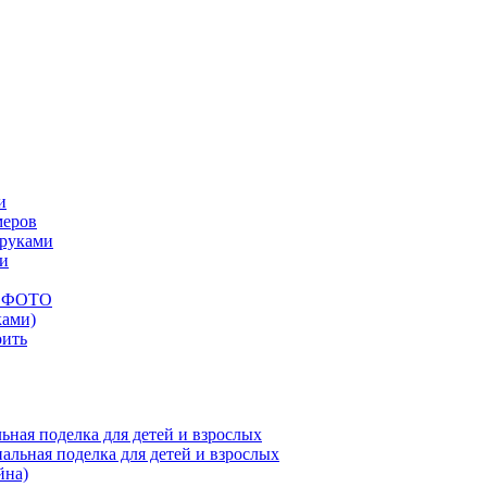
и
меров
 руками
ми
ых ФОТО
ками)
оить
ная поделка для детей и взрослых
йна)