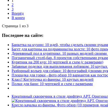
1
2
3
Вперёд
В конец
Страница 1 из 3
Последнее на сайте:
Банкетка на кухню: 10 идей, чтобы сделать своими рукам
Багет для картины на подрамнике/на холсте: 10 фото при
Деревянный пол в курятнике. 10 разных моделей своими
Пограничный столб-бар. 8 проектов собственными рука
Курятник на 200 кур: 10 чертежей и схем (с размерами)
Забавные поделки для выпиливания лобзиком: 10 крут
Разборный вольер для собаки: 10 фотографий (своими ру
Площадка для горки - фото обзор 10 вариантов как постр
Класс! Когтеточка из фанеры: 10 крутых моделей
Полки для бани: 10 чертежей и схем с размерами
Креативный скворечник в стиле дрифтвуд АРТ. Оригиналь
Кресло качалка из фанеры. Фото обзор (10 примеров диза