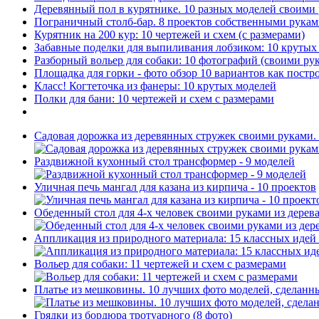
Деревянный пол в курятнике. 10 разных моделей своими
Пограничный столб-бар. 8 проектов собственными рука
Курятник на 200 кур: 10 чертежей и схем (с размерами)
Забавные поделки для выпиливания лобзиком: 10 крут
Разборный вольер для собаки: 10 фотографий (своими ру
Площадка для горки - фото обзор 10 вариантов как постр
Класс! Когтеточка из фанеры: 10 крутых моделей
Полки для бани: 10 чертежей и схем с размерами
Садовая дорожка из деревянных стружек своими руками. 
Раздвижной кухонный стол трансформер - 9 моделей
Уличная печь мангал для казана из кирпича - 10 проектов
Обеденный стол для 4-х человек своими руками из дерев
Аппликация из природного материала: 15 классных идей
Вольер для собаки: 11 чертежей и схем с размерами
Платье из мешковины. 10 лучших фото моделей, сделанн
Грядки из бордюра тротуарного (8 фото)