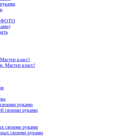
 руками
ми
ых ФОТО
ками)
оить
Мастер класс!
а
 своими руками
ых своими руками