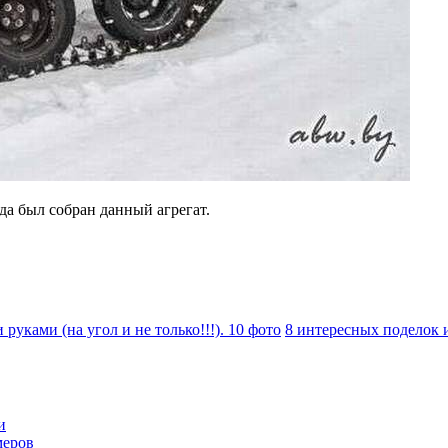
да был собран данный агрегат.
руками (на угол и не только!!!). 10 фото
8 интересных поделок 
и
меров