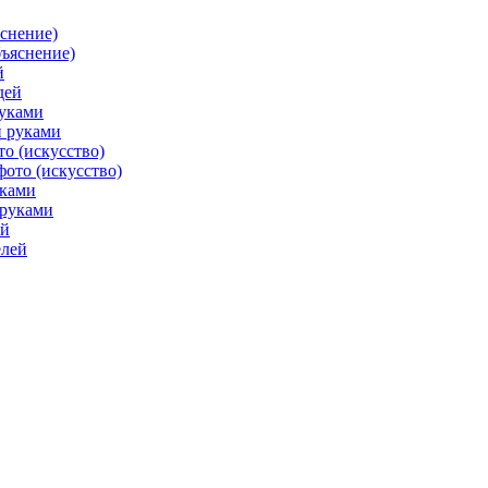
яснение)
й
руками
о (искусство)
уками
ей